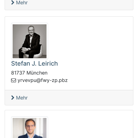
Mehr
Stefan J. Leirich
81737 München
bp.pz-ywf@upvevry
z
Mehr