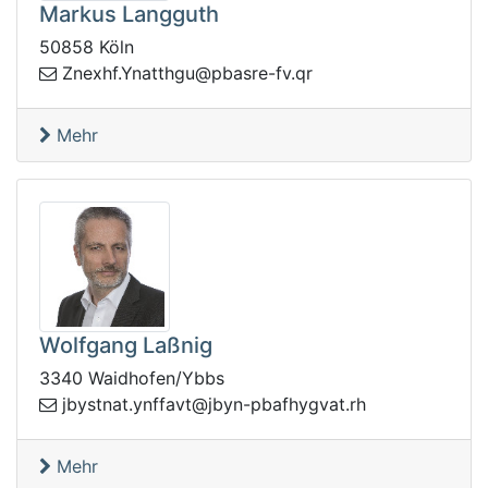
Markus Langguth
50858 Köln
nY.fhxenZ
rq.vf-ersabp@ughtta
Mehr
Wolfgang Laßnig
3340 Waidhofen/Ybbs
-nybj@tvaffny.tantsybj
hr.tavgyhfabp
Mehr