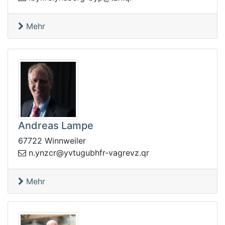
Mehr
Andreas Lampe
67722 Winnweiler
@rczny.n
rq.zvergav-rfhbugutvy
Mehr