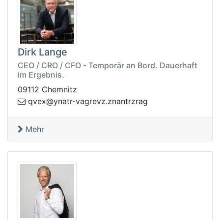
Dirk Lange
CEO / CRO / CFO - Temporär an Bord. Dauerhaft
im Ergebnis.
09112 Chemnitz
z.zvergav-rtany@xevq
garzrtnan
Mehr