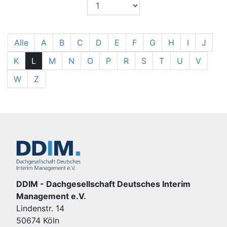
Alle
A
B
C
D
E
F
G
H
I
J
K
L
M
N
O
P
R
S
T
U
V
W
Z
DDIM - Dachgesellschaft Deutsches Interim
Management e.V.
Lindenstr. 14
50674 Köln