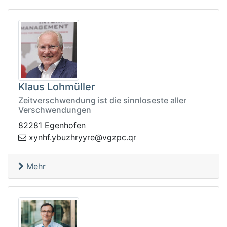
Klaus Lohmüller
Zeitverschwendung ist die sinnloseste aller
Verschwendungen
82281 Egenhofen
y.fhnyx
rq.cpzgv@eryyrhzub
Mehr