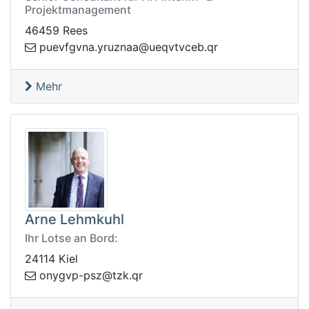
Projektmanagement
46459 Rees
rq.becvtvqeu@aanzury.anvgfveup
Mehr
Arne Lehmkuhl
Ihr Lotse an Bord:
24114 Kiel
kzt@zsp-pvgyno
rq.