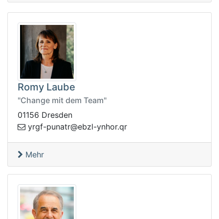
Romy Laube
"Change mit dem Team"
01156 Dresden
zbe@rtanup-fgry
rq.rohny-l
Mehr