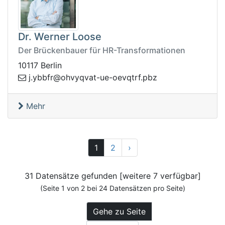
Dr. Werner Loose
Der Brückenbauer für HR-Transformationen
10117 Berlin
o@rfbby.j
zbp.frtqveo-eu-tavqyvh
Mehr
Vor
1
2
›
31 Datensätze gefunden [weitere 7 verfügbar]
(Seite 1 von 2 bei 24 Datensätzen pro Seite)
Gehe zu Seite