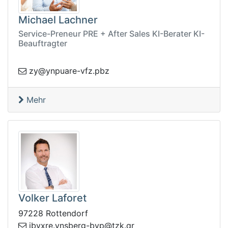
Michael Lachner
Service-Preneur PRE + After Sales KI-Berater KI-
Beauftragter
pny@yz
zbp.zfv-erau
Mehr
Volker Laforet
97228 Rottendorf
pyb-grebsny.erxybi
rq.kzt@