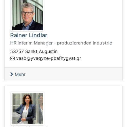
Rainer Lindlar
HR Interim Manager - produzierenden Industrie
53757 Sankt Augustin
avgyhfabp-enyqavy@bsav
rq.t
Mehr