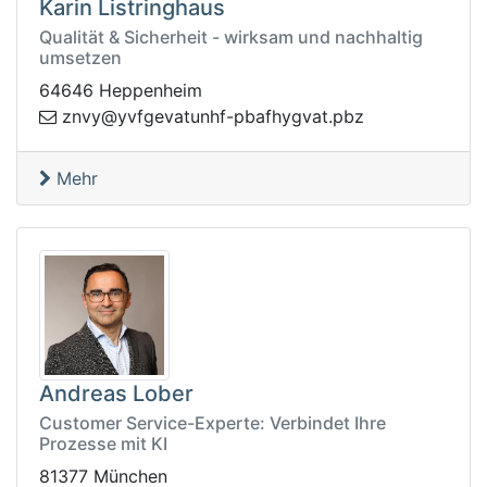
Karin Listringhaus
Qualität & Sicherheit - wirksam und nachhaltig
umsetzen
64646 Heppenheim
abp-fhnutavegfvy@yvnz
zbp.tavgyhf
Mehr
Andreas Lober
Customer Service-Experte: Verbindet Ihre
Prozesse mit KI
81377 München