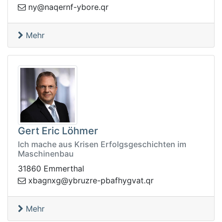
q.eroby-fnreqan@yn
r
Mehr
Gert Eric Löhmer
Ich mache aus Krisen Erfolgsgeschichten im
Maschinenbau
31860 Emmerthal
-erzurby@gxngabx
rq.tavgyhfabp
Mehr