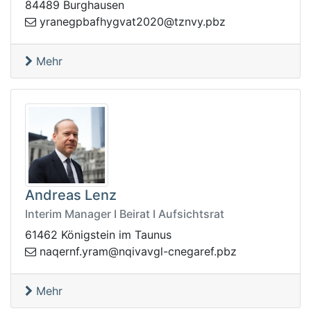
84489 Burghausen
nary
zbp.yvnzt@0202tavgyhfabpge
Mehr
Andreas Lenz
Interim Manager I Beirat I Aufsichtsrat
61462 Königstein im Taunus
mary.fnreqan
zbp.feragenc-lgvaviqn@
Mehr