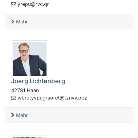
q.cvr@upery
r
Mehr
Joerg Lichtenberg
42781 Haan
argupvyterbw
zbp.yvnzt@tero
Mehr