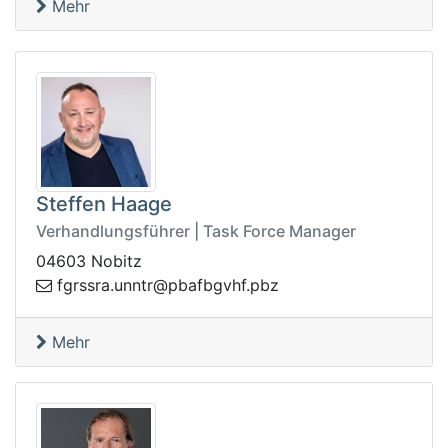
Mehr
Steffen Haage
Verhandlungsführer | Task Force Manager
04603 Nobitz
hvgbfabp@rtnnu.arssrgf
zbp.f
Mehr