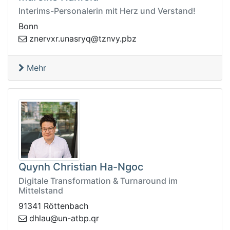
Interims-Personalerin mit Herz und Verstand!
Bonn
u.rxvrenz
zbp.yvnzt@qyrsan
Mehr
Quynh Christian Ha-Ngoc
Digitale Transformation & Turnaround im
Mittelstand
91341 Röttenbach
q.pbta-nu@ualhd
r