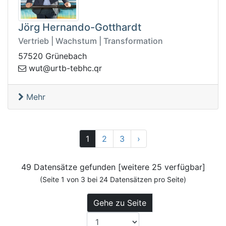
Jörg Hernando-Gotthardt
Vertrieb | Wachstum | Transformation
57520 Grünebach
-btru@tuw
rq.chbet
Mehr
Vor
1
2
3
›
49 Datensätze gefunden [weitere 25 verfügbar]
(Seite 1 von 3 bei 24 Datensätzen pro Seite)
Gehe zu Seite