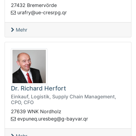
27432 Bremervörde
rc-eu@yrfaru
rq.gprse
Mehr
Dr. Richard Herfort
Einkauf, Logistik, Supply Chain Management,
CPO, CFO
27639 WNK Nordholz
.ravyab-g@gebseru.qenupve
rq