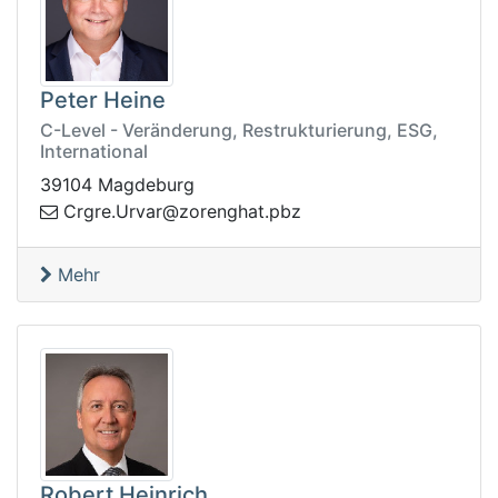
Peter Heine
C-Level - Veränderung, Restrukturierung, ESG,
International
39104 Magdeburg
z@ravrU.ergrC
zbp.tahgnero
Mehr
Robert Heinrich