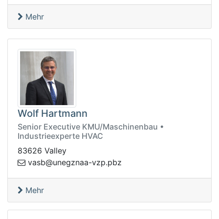
Mehr
Wolf Hartmann
Senior Executive KMU/Maschinenbau •
Industrieexperte HVAC
83626 Valley
bp.pzv-aanzgenu@bsav
z
Mehr