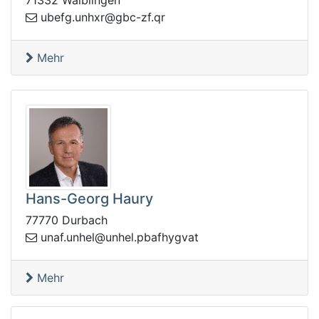
71332 Waiblingen
q.fz-cbg@rxhnu.gfebu
r
Mehr
Hans-Georg Haury
77770 Durbach
ehnu.fanu
tavgyhfabp.lehnu@l
Mehr