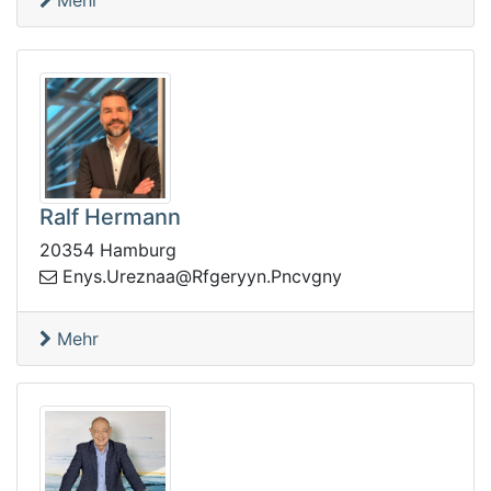
Mehr
Ralf Hermann
20354 Hamburg
synE
yngvcnP.nyyregfR@aanzerU.
Mehr