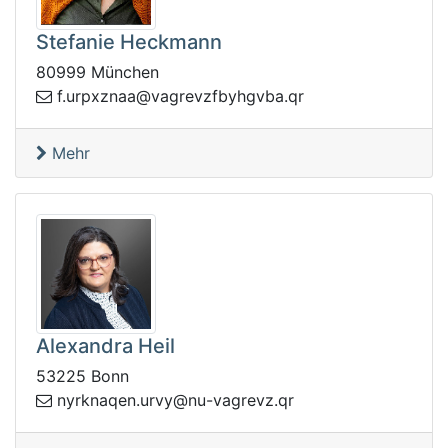
Stefanie Heckmann
80999 München
.f
rq.abvghybfzvergav@aanzxpru
Mehr
Alexandra Heil
53225 Bonn
q.zvergav-un@yvru.neqankryn
r