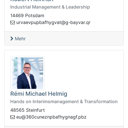
Industrial Management & Leadership
14469 Potsdam
rq.ravyab-g@tavgyhfabpupveavru
Mehr
Rémi Michael Helmig
Hands on Interimsmanagement & Transformation
48565 Steinfurt
hfabpnzenuc063@ue
zbp.fgangy