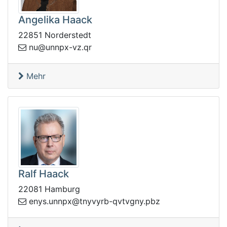
Angelika Haack
22851 Norderstedt
.zv-xpnnu@un
rq
Mehr
Ralf Haack
22081 Hamburg
ynt@xpnnu.syne
zbp.yngvtvq-bryv