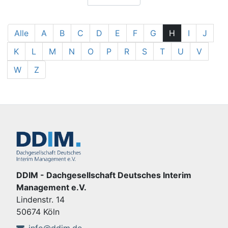
Alle
A
B
C
D
E
F
G
H
I
J
K
L
M
N
O
P
R
S
T
U
V
W
Z
DDIM - Dachgesellschaft Deutsches Interim
Management e.V.
Lindenstr. 14
50674 Köln