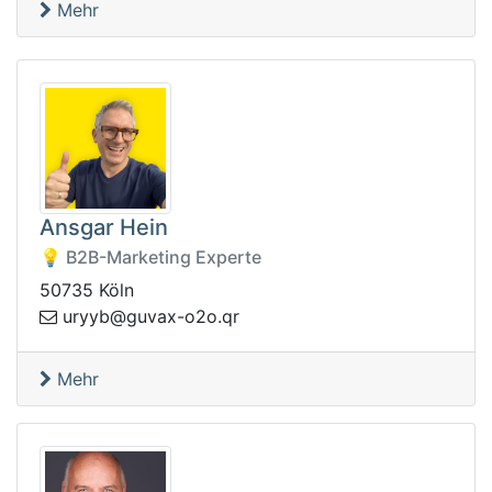
Mehr
Ansgar Hein
💡 B2B-Marketing Experte
50735 Köln
o-xavug@byyru
rq.o2
Mehr