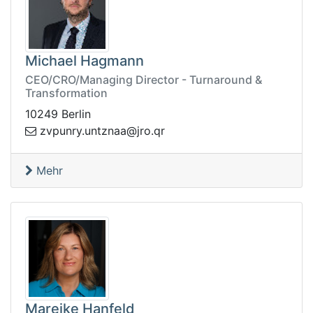
Michael Hagmann
CEO/CRO/Managing Director - Turnaround &
Transformation
10249 Berlin
rnupvz
rq.orj@aanztnu.y
Mehr
Mareike Hanfeld