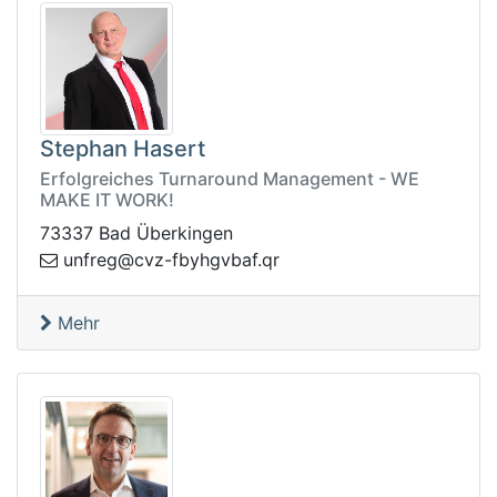
Stephan Hasert
Erfolgreiches Turnaround Management - WE
MAKE IT WORK!
73337 Bad Überkingen
abvghybf-zvc@gerfnu
rq.f
Mehr