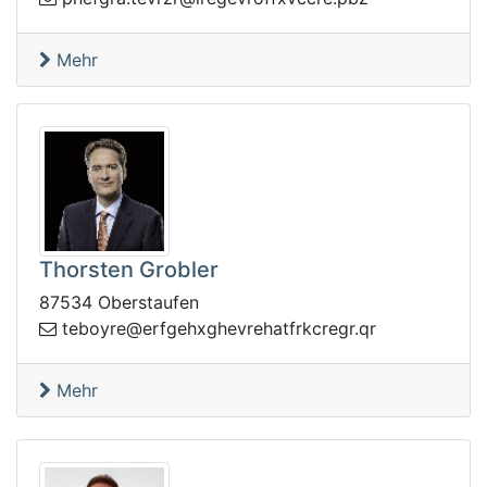
Mehr
Thorsten Grobler
87534 Oberstaufen
xhegfre@eryobet
rq.rgerckrftahervehg
Mehr