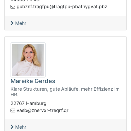
gyhfabp-upfgart@upfgart.fnzbug
zbp.tav
Mehr
Mareike Gerdes
Klare Strukturen, gute Abläufe, mehr Effizienz im
HR.
22767 Hamburg
rqert-rxvrenz@bsav
rq.f
Mehr