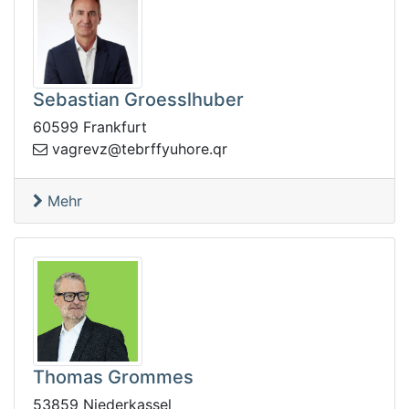
Sebastian Groesslhuber
60599 Frankfurt
.erohuyffrbet@zvergav
rq
Mehr
Thomas Grommes
53859 Niederkassel