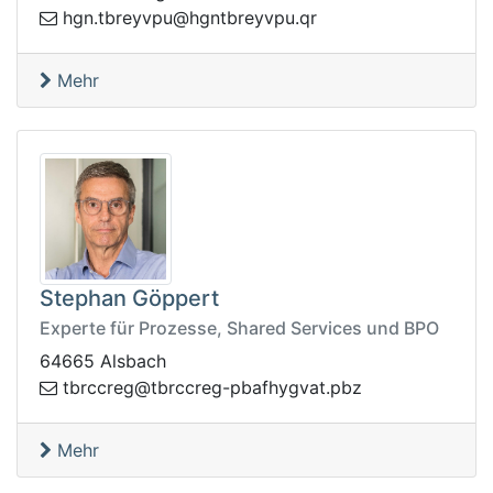
rq.upvyerbtngh@upvyerbt.ngh
Mehr
Stephan Göppert
Experte für Prozesse, Shared Services und BPO
64665 Alsbach
.tavgyhfabp-gerccrbt@gerccrbt
zbp
Mehr