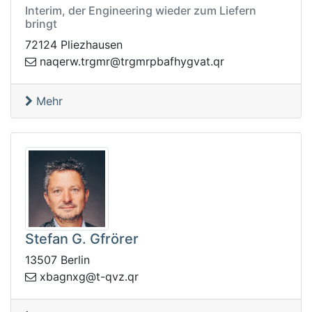
Interim, der Engineering wieder zum Liefern
bringt
72124 Pliezhausen
rt@rmgrt.wreqan
rq.tavgyhfabprmg
Mehr
Stefan G. Gfrörer
13507 Berlin
q.zvq-t@gxngabx
r