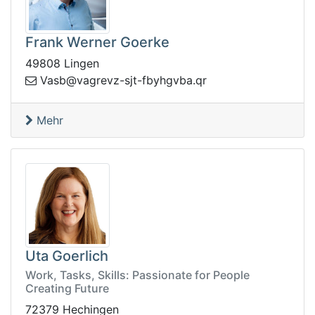
Frank Werner Goerke
49808 Lingen
rgav@bsaV
rq.abvghybf-tjs-zve
Mehr
Uta Goerlich
Work, Tasks, Skills: Passionate for People
Creating Future
72379 Hechingen