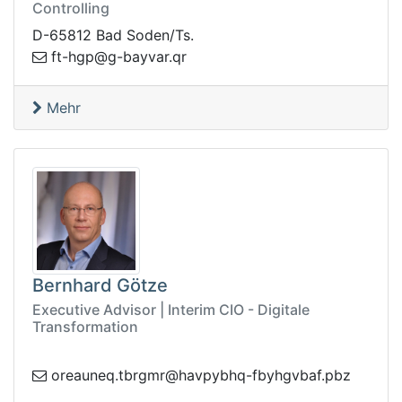
Controlling
D-65812 Bad Soden/Ts.
f
rq.ravyab-g@pgh-t
Mehr
Bernhard Götze
Executive Advisor | Interim CIO - Digitale
Transformation
bt.qenuaero
zbp.fabvghybf-qhbypvah@rmgr