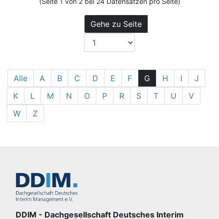
(Seite 1 von 2 bei 24 Datensätzen pro Seite)
Gehe zu Seite
Alle
A
B
C
D
E
F
G
H
I
J
K
L
M
N
O
P
R
S
T
U
V
W
Z
DDIM - Dachgesellschaft Deutsches Interim