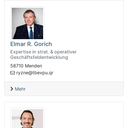
Elmar R. Gorich
Expertise in strat. & operativer
Geschäftsfeldentwicklung
58710 Menden
t@enzyr
rq.upveb
Mehr