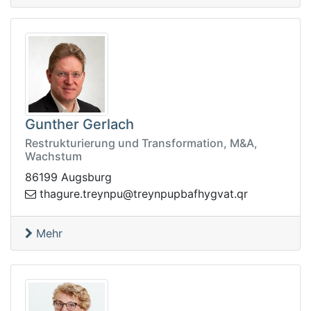
Gunther Gerlach
Restrukturierung und Transformation, M&A,
Wachstum
86199 Augsburg
ert@upnyert.erugaht
rq.tavgyhfabpupny
Mehr