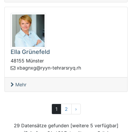
Ella Grünefeld
48155 Münster
yr@gxngabx
hr.qyrsrarhet-ny
Mehr
Vor
1
2
›
29 Datensätze gefunden [weitere 5 verfügbar]