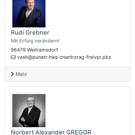
Rudi Grebner
Mit Erfolg verändern!
96479 Weitramsdorf
qah-rtanup@bsav
zbp.rpvierf-garzrtnanz-
Mehr
Norbert Alexander GREGOR