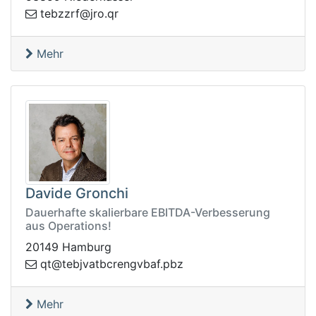
orj@frzzbet
rq.
Mehr
Davide Gronchi
Dauerhafte skalierbare EBITDA-Verbesserung
aus Operations!
20149 Hamburg
bvgnercbtavjbet@tq
zbp.fa
Mehr