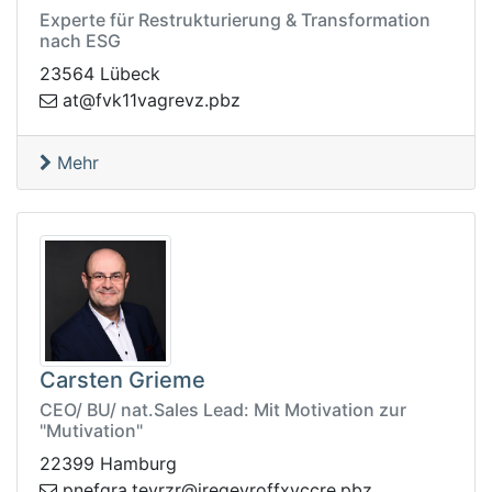
Experte für Restrukturierung & Transformation
nach ESG
23564 Lübeck
zvergav11kvf@ta
zbp.
Mehr
Carsten Grieme
CEO/ BU/ nat.Sales Lead: Mit Motivation zur
"Mutivation"
22399 Hamburg
vet.argfenp
zbp.erccvxfforvegeri@rzr