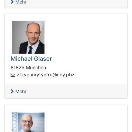
Mehr
Michael Glaser
81825 München
bp.ybn@erfnytyrnupvztz
z
Mehr