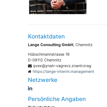
Kontaktdaten
Lange Consulting GmbH
, Chemnitz
Hübschmannstrasse 19
D
-
09112
Chemnitz
vq
garzrtnanz.zvergav-rtany@xe
https://lange-interim.management
Netzwerke
Persönliche Angaben