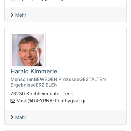
Mehr
Harald Kimmerle
MenschenBEWEGEN ProzesseGESTALTEN
ErgebnisseERZIELEN
73230 Kirchheim unter Teck
q.tavgyhfabP-ANRY-XU@bsaV
r
Mehr