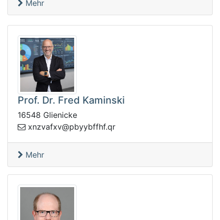
Mehr
Prof. Dr. Fred Kaminski
16548 Glienicke
@vxfavznx
rq.fhffbyybp
Mehr