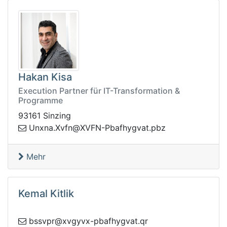
Hakan Kisa
Execution Partner für IT-Transformation &
Programme
93161 Sinzing
-NFVX@nfvX.anxnU
zbp.tavgyhfabP
Mehr
Kemal Kitlik
vx@rpvssb
rq.tavgyhfabp-xvyg