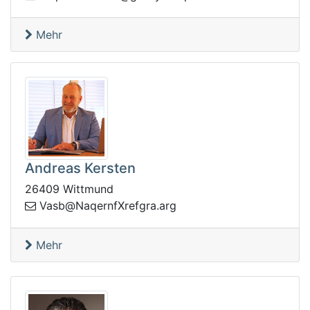
Mehr
Andreas Kersten
26409 Wittmund
aV
gra.argferXfnreqaN@bs
Mehr