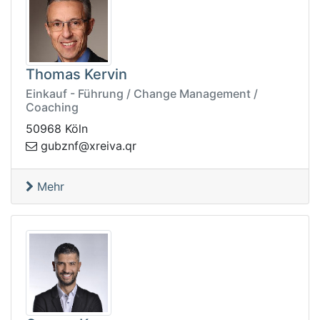
Thomas Kervin
Einkauf - Führung / Change Management /
Coaching
50968 Köln
nzbug
rq.avierx@f
Mehr