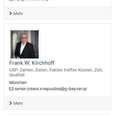
Mehr
Frank W. Kirchhoff
USP: Zahlen, Daten, Fakten treffen Kosten, Zeit,
Qualität
München
s
rq.ravyab-g@ssbuupevx.eraerj-xane
Mehr