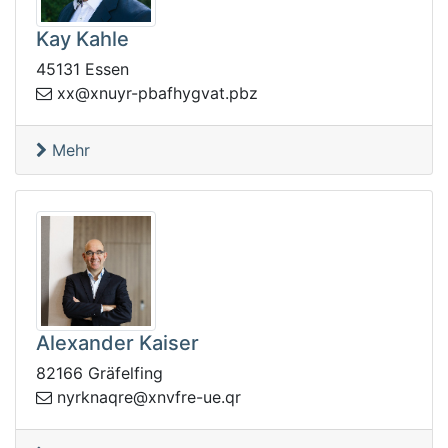
Kay Kahle
45131 Essen
fabp-ryunx@xx
zbp.tavgyh
Mehr
Alexander Kaiser
82166 Gräfelfing
kryn
rq.eu-erfvnx@erqan