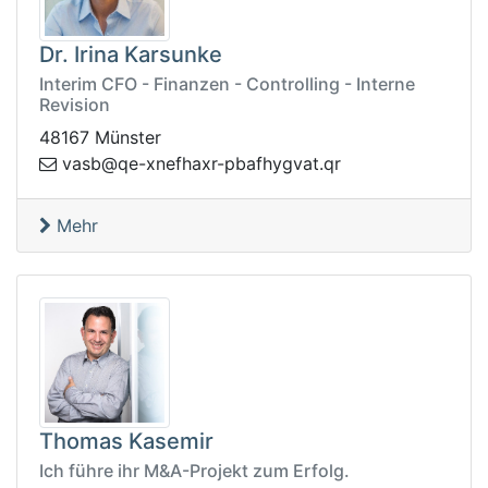
Dr. Irina Karsunke
Interim CFO - Finanzen - Controlling - Interne
Revision
48167 Münster
q@bsav
rq.tavgyhfabp-rxahfenx-e
Mehr
Thomas Kasemir
Ich führe ihr M&A-Projekt zum Erfolg.