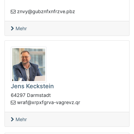
p.evzrfnxfnzbug@yvnz
zb
Mehr
Jens Keckstein
64297 Darmstadt
@farw
rq.zvergav-avrgfxprx
Mehr