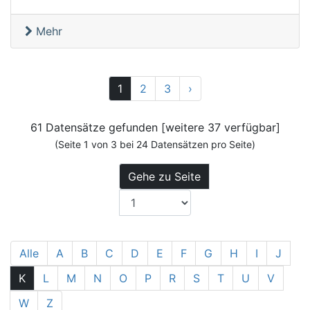
Mehr
Vor
1
2
3
›
61 Datensätze gefunden [weitere 37 verfügbar]
(Seite 1 von 3 bei 24 Datensätzen pro Seite)
Gehe zu Seite
Alle
A
B
C
D
E
F
G
H
I
J
K
L
M
N
O
P
R
S
T
U
V
W
Z