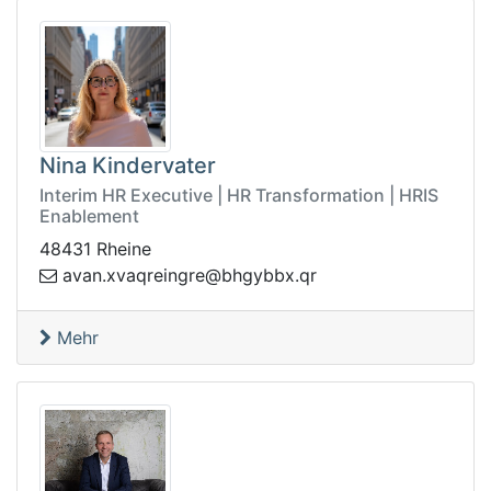
Nina Kindervater
Interim HR Executive | HR Transformation | HRIS
Enablement
48431 Rheine
nava
rq.xbbyghb@ergnierqavx.
Mehr