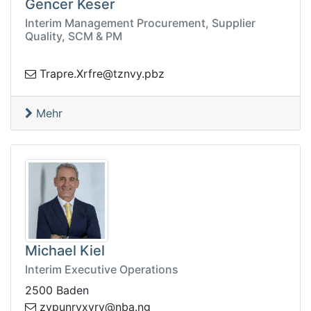
Gencer Keser
Interim Management Procurement, Supplier
Quality, SCM & PM
@erfrX.erparT
zbp.yvnzt
Mehr
Michael Kiel
Interim Executive Operations
2500 Baden
rnupvz
gn.abn@yrvxy