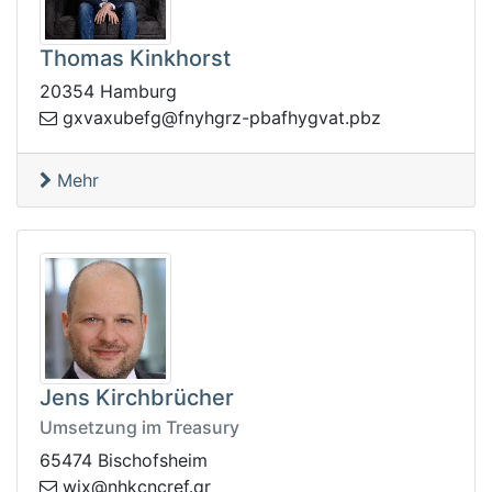
Thomas Kinkhorst
20354 Hamburg
vgyhfabp-zrghynf@gfebuxavxg
zbp.ta
Mehr
Jens Kirchbrücher
Umsetzung im Treasury
65474 Bischofsheim
rcnckhn@xjw
rq.fe