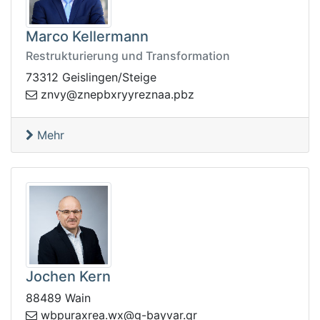
Marco Kellermann
Restrukturierung und Transformation
73312 Geislingen/Steige
enz@yvnz
zbp.aanzeryyrxbp
Mehr
Jochen Kern
88489 Wain
q.ravyab-g@xw.aerxarupbw
r