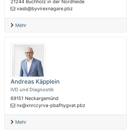
21244 Buchholz in der Nordheide
rivyb@bsav
zbp.eraganxe
Mehr
Andreas Käpplein
IVD und Diagnostik
69151 Neckargemünd
p.tavgyhfabp-avryccrnx@xn
zb
Mehr