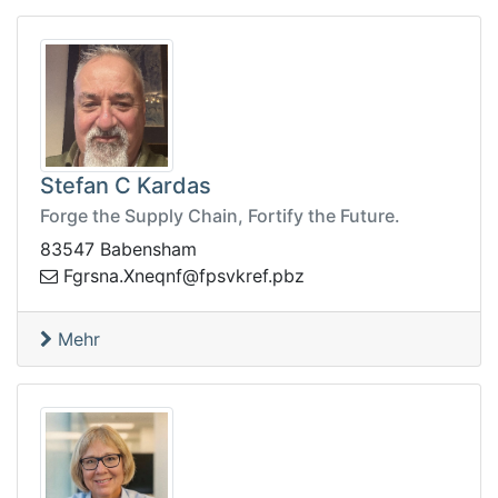
Stefan C Kardas
Forge the Supply Chain, Fortify the Future.
83547 Babensham
qenX.ansrgF
zbp.ferkvspf@fn
Mehr