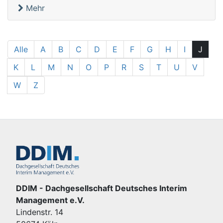
Mehr
Alle
A
B
C
D
E
F
G
H
I
J
K
L
M
N
O
P
R
S
T
U
V
W
Z
DDIM - Dachgesellschaft Deutsches Interim
Management e.V.
Lindenstr. 14