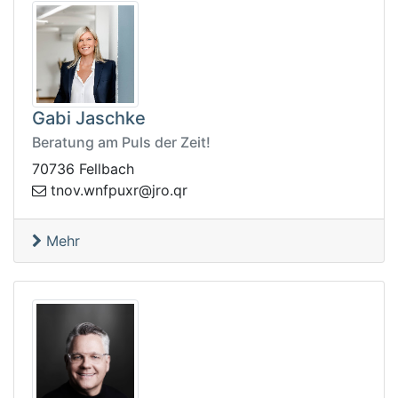
Gabi Jaschke
Beratung am Puls der Zeit!
70736 Fellbach
ont
rq.orj@rxupfnw.v
Mehr