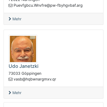
gfveuP
gra.fabvghybf-wp@erfvnW.ucb
Mehr
Udo Janetzki
73033 Göppingen
av
rq.vxmgranwbqh@bs
Mehr