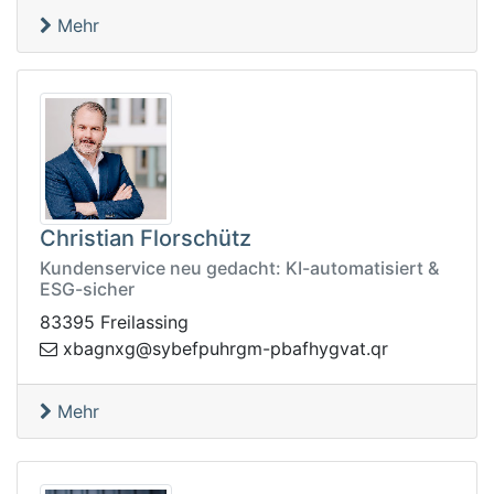
Mehr
Christian Florschütz
Kundenservice neu gedacht: KI-automatisiert &
ESG-sicher
83395 Freilassing
hupfebys@gxngabx
rq.tavgyhfabp-mgr
Mehr