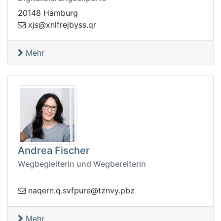
20148 Hamburg
x
rq.ssybjerflnx@sj
Mehr
Andrea Fischer
Wegbegleiterin und Wegbereiterin
.nreqan
zbp.yvnzt@erupfvs.q
Mehr