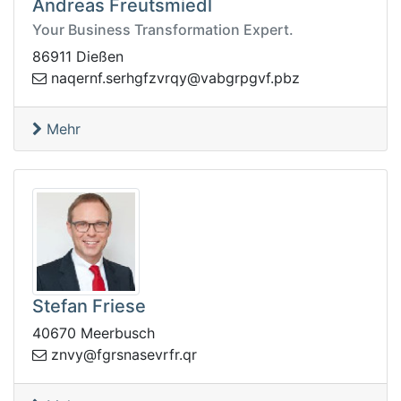
Andreas Freutsmiedl
Your Business Transformation Expert.
86911 Dießen
rvzfghres.fnreqan
zbp.fvgprgbav@yq
Mehr
Stefan Friese
40670 Meerbusch
rgf@yvnz
rq.rfrvesans