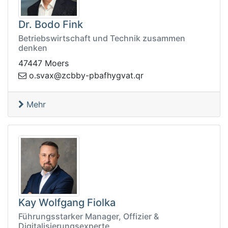
Dr. Bodo Fink
Betriebswirtschaft und Technik zusammen
denken
47447 Moers
avs.o
rq.tavgyhfabp-ybbcz@x
Mehr
Kay Wolfgang Fiolka
Führungsstarker Manager, Offizier &
Digitalisierungsexperte