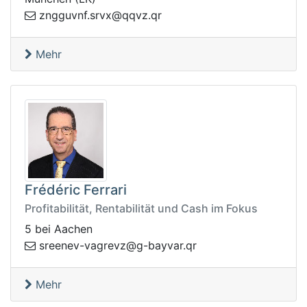
@xvrs.fnvuggnz
rq.zvqq
Mehr
Frédéric Ferrari
Profitabilität, Rentabilität und Cash im Fokus
5 bei Aachen
vyab-g@zvergav-veneers
rq.ra
Mehr