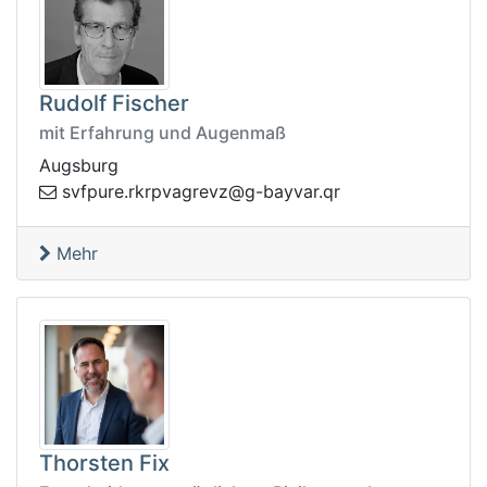
Rudolf Fischer
mit Erfahrung und Augenmaß
Augsburg
yab-g@zvergavprkr.erupfvs
rq.rav
Mehr
Thorsten Fix