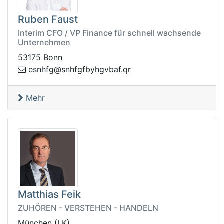
Ruben Faust
Interim CFO / VP Finance für schnell wachsende
Unternehmen
53175 Bonn
e
rq.fabvghybfgfhns@gfhns
Mehr
Matthias Feik
ZUHÖREN - VERSTEHEN - HANDELN
München (LK)