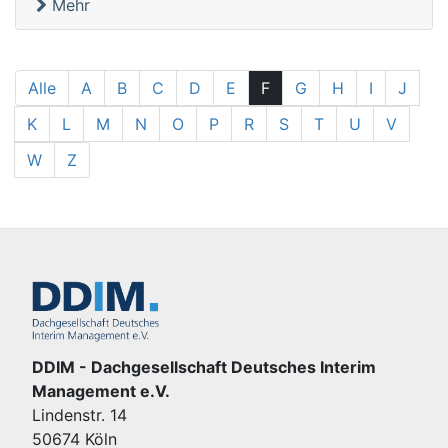
Mehr
Alle
A
B
C
D
E
F
G
H
I
J
K
L
M
N
O
P
R
S
T
U
V
W
Z
DDIM - Dachgesellschaft Deutsches Interim
Management e.V.
Lindenstr. 14
50674 Köln