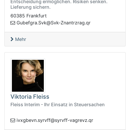
Entscheidung ermöglichen. Risiken senken.
Lieferung sichern.
60385 Frankfurt
nZ-kvS@kvS.argfebuG
rq.garzrtna
Mehr
Viktoria Fleiss
Fleiss Interim - Ihr Einsatz in Steuersachen
ergav-ffvrys@ffvrys.nvebgxvi
rq.zv