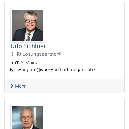
Udo Fichtner
I(HR) Lösungspartner®
55122 Mainz
hfrby-euv@eragupvs
zbp.eragencfta
Mehr