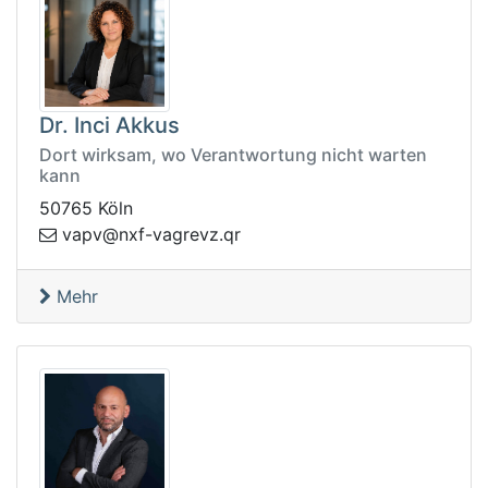
Dr. Inci Akkus
Dort wirksam, wo Verantwortung nicht warten
kann
50765 Köln
ergav-fxn@vpav
rq.zv
Mehr