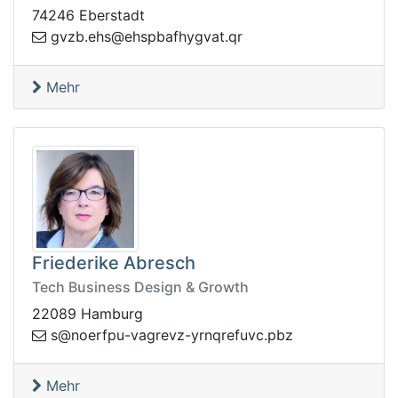
74246 Eberstadt
he@she.bzvg
rq.tavgyhfabps
Mehr
Friederike Abresch
Tech Business Design & Growth
22089 Hamburg
s
zbp.cvuferqnry-zvergav-upfreon@
Mehr