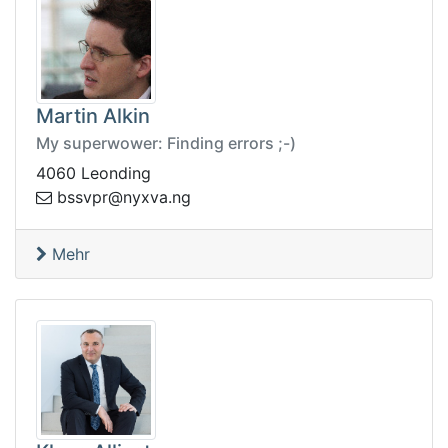
Martin Alkin
My superwower: Finding errors ;-)
4060 Leonding
n.avxyn@rpvssb
g
Mehr