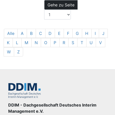
Gehe zu Seite
Alle
A
B
C
D
E
F
G
H
I
J
K
L
M
N
O
P
R
S
T
U
V
W
Z
DDIM - Dachgesellschaft Deutsches Interim
Management e.V.