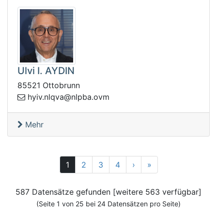
Ulvi I. AYDIN
85521 Ottobrunn
qln.viyh
mvo.abpln@av
Mehr
Vor
25
1
2
3
4
›
»
587 Datensätze gefunden [weitere 563 verfügbar]
(Seite 1 von 25 bei 24 Datensätzen pro Seite)