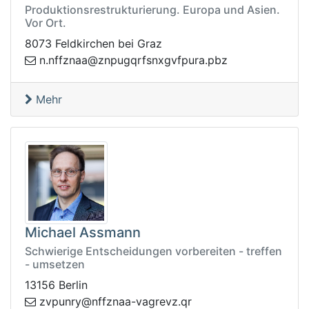
Produktionsrestrukturierung. Europa und Asien.
Vor Ort.
8073 Feldkirchen bei Graz
fvgxnsfrqgupnz@aanzffn.n
zbp.arup
Mehr
Michael Assmann
Schwierige Entscheidungen vorbereiten - treffen
- umsetzen
13156 Berlin
upvz
rq.zvergav-aanzffn@yrn