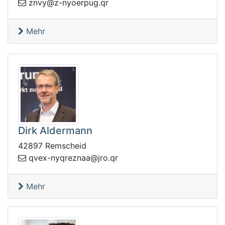
upreoyn-z@yvnz
rq.g
Mehr
Dirk Aldermann
42897 Remscheid
.orj@aanzerqyn-xevq
rq
Mehr