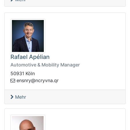
Rafael Apélian
Automotive & Mobility Manager
50931 Köln
ne
rq.anvyrcn@yrns
Mehr