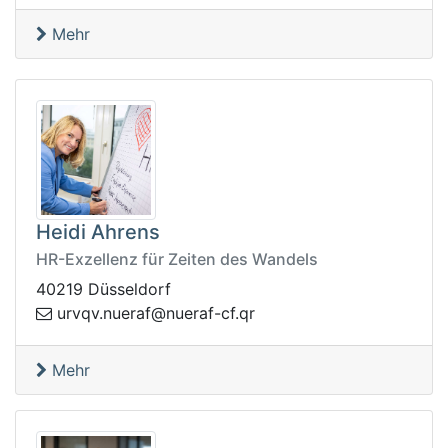
Mehr
Heidi Ahrens
HR-Exzellenz für Zeiten des Wandels
40219 Düsseldorf
vqvru
rq.fc-fareun@fareun.
Mehr