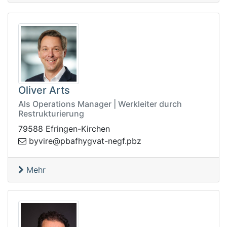
Oliver Arts
Als Operations Manager | Werkleiter durch
Restrukturierung
79588 Efringen-Kirchen
gen-tavgyhfabp@erivyb
zbp.f
Mehr