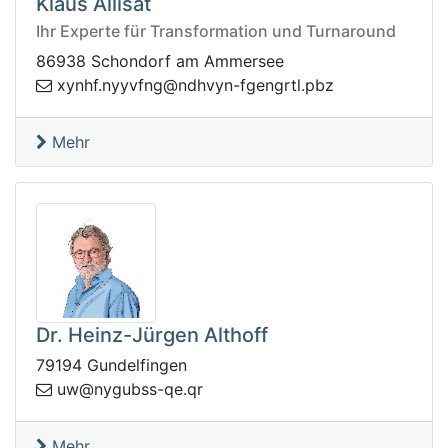
Klaus Allisat
Ihr Experte für Transformation und Turnaround
86938 Schondorf am Ammersee
fhnyx
zbp.ltrgnegf-nyvhdn@gnfvyyn.
Mehr
Dr. Heinz-Jürgen Althoff
79194 Gundelfingen
n@wu
rq.eq-ssbugy
Mehr