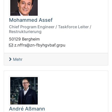
Mohammed Assef
Chief Program Engineer / Taskforce Leiter /
Restrukturierung
50129 Bergheim
uprg.fabvghybf-nz@srffn.z
Mehr
André Aßmann