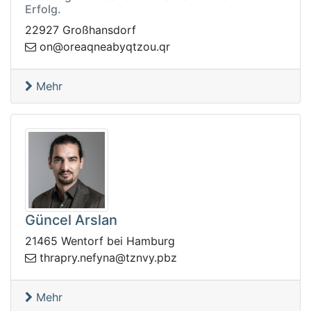
Erfolg.
22927 Großhansdorf
qybaenqaero@no
rq.uozt
Mehr
Güncel Arslan
21465 Wentorf bei Hamburg
ht
zbp.yvnzt@anyfen.yrpar
Mehr