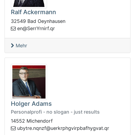
Ralf Ackermann
32549 Bad Oeynhausen
rreS@ne
rq.frinrY
Mehr
Holger Adams
Personalprofi - no slogan - just results
14552 Michendorf
qn.ertybu
rq.tavgyhfabprivghprkreu@fzn