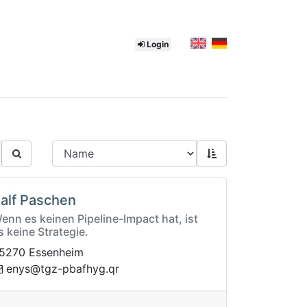
Login
alf Paschen
enn es keinen Pipeline-Impact hat, ist
s keine Strategie.
5270 Essenheim
zgt@syne
rq.gyhfabp-