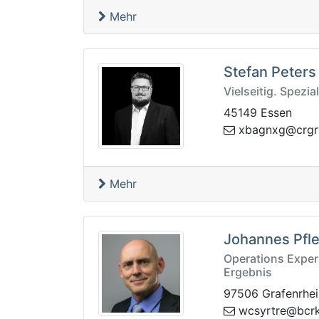
Mehr
Stefan Peters
Vielseitig. Spezial
45149 Essen
vergav-fergr
Mehr
Johannes Pfl
Operations Exper
Ergebnis
97506 Grafenrhei
ekrcb@ertrys