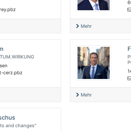
6
c@ccbc
z
Mehr
em
F
TUM.WIRKUNG
P
P
sen
1
antsybj@zr
Mehr
schus
ts and changes"