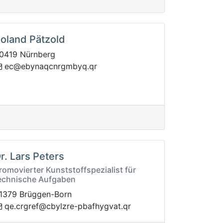
oland Pätzold
0419 Nürnberg
anybe@ce
rq.qybmgrncq
r. Lars Peters
romovierter Kunststoffspezialist für
echnische Aufgaben
1379 Brüggen-Born
avgyhfabp-erzlybc@fergrc.eq
rq.t