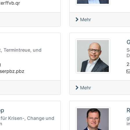
bcw
rq.bvf
Mehr
G
ät, Termintreue, und
S
D
g
2
rgavbc.b
zb
Mehr
pp
R
 für Krisen-, Change und
g
n
i