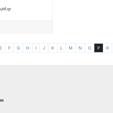
pfqahc
E
F
G
H
I
J
K
L
M
N
O
P
R
im