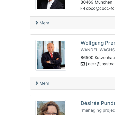
80469 München
bp.yercf-ccb
Mehr
Wolfgang Pr
WANDEL.WACHS
86500 Kutzenhau
ec.j
zbp.zrec-t
Mehr
Désirée Pund
"managing projec