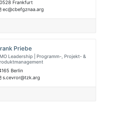
0528 Frankfurt
zgfebc@ce
gra.aan
rank Priebe
MO Leadership | Programm-, Projekt- &
roduktmanagement
4165 Berlin
c.s
gra.kzt@rorve