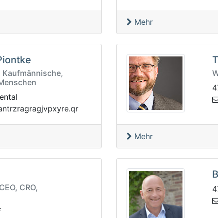
Mehr
Piontke
T
s Kaufmännische,
W
& Menschen
4
ental
bvc.q
rq.eryxpvjgarga
Mehr
B
 CEO, CRO,
4
f