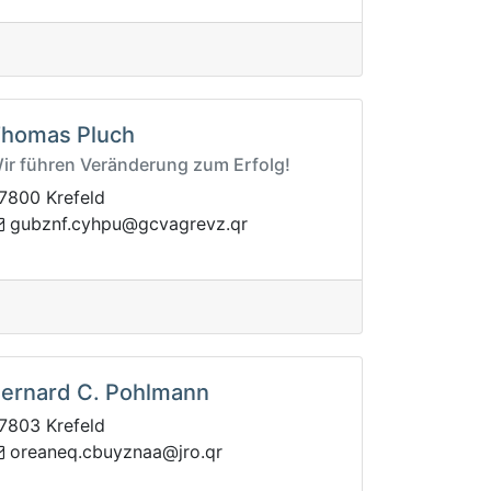
homas Pluch
ir führen Veränderung zum Erfolg!
7800 Krefeld
phyc.fnzbug
rq.zvergavcg@u
ernard C. Pohlmann
7803 Krefeld
c.qenaero
rq.orj@aanzyub