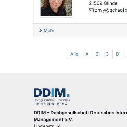
21509 Glinde
q@yvnz
rq.fhu
Mehr
Alle
A
B
C
D
DDIM - Dachgesellschaft Deutsches Inter
Management e.V.
Lindenstr. 14