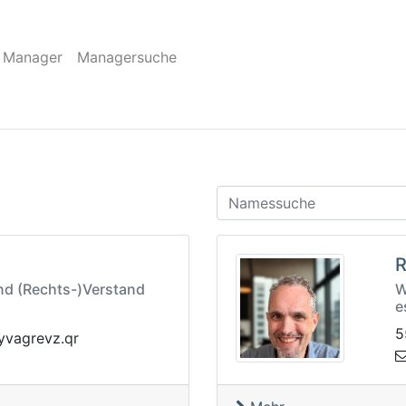
 Manager
Managersuche
R
nd (Rechts-)Verstand
W
e
5
@tahgnero
rq