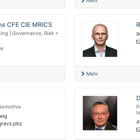
Mehr
ens CFE CIE MRICS
R
king | Governance, Risk +
9
in
Mehr
D
utomotive
P
t
eig
4
av-bgrenc