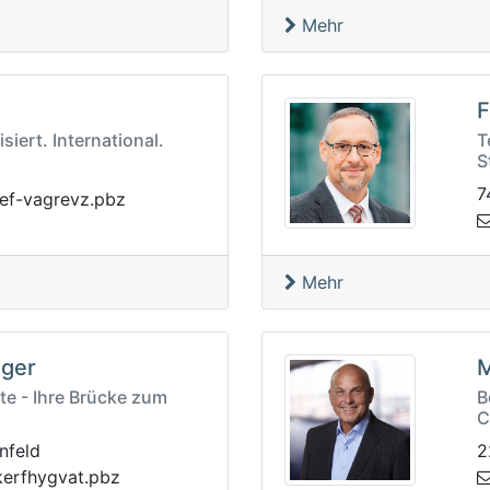
Mehr
F
isiert. International.
T
S
7
c@gxngabx
zbp.z
Mehr
eger
M
te - Ihre Brücke zum
B
C
nfeld
2
cw
zbp.tavgyhfr