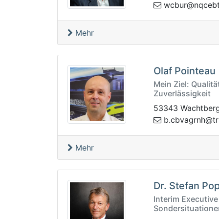
fretbecqn@ru
Mehr
Olaf Pointeau
Mein Ziel: Qualit
Zuverlässigkeit
53343 Wachtber
p.zbpresrt@hn
Mehr
Dr. Stefan Po
Interim Executive
Sondersituatione