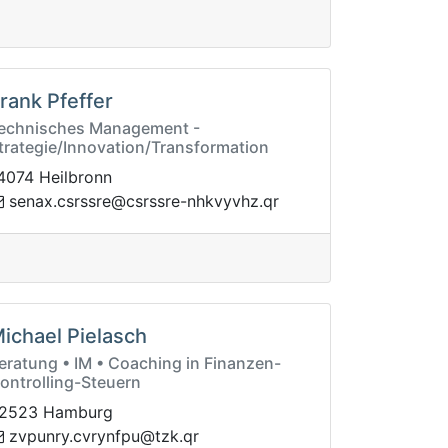
rank Pfeffer
echnisches Management -
trategie/Innovation/Transformation
4074 Heilbronn
erssrsc.xanes
rq.zhvyvkhn-erssrsc@
ichael Pielasch
eratung • IM • Coaching in Finanzen-
ontrolling-Steuern
2523 Hamburg
rvc.yrnupvz
rq.kzt@upfny