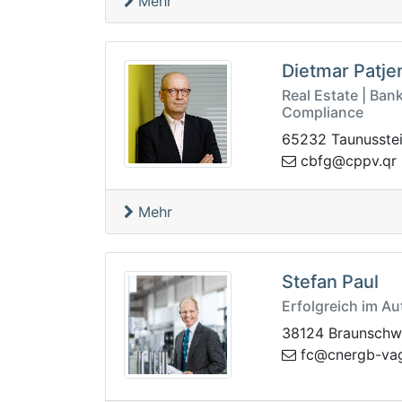
Mehr
Dietmar Patj
Real Estate | Ban
Compliance
65232 Taunusste
@gfbc
rq.vppc
Mehr
Stefan Paul
Erfolgreich im A
38124 Braunschw
@cf
zbp.zverg