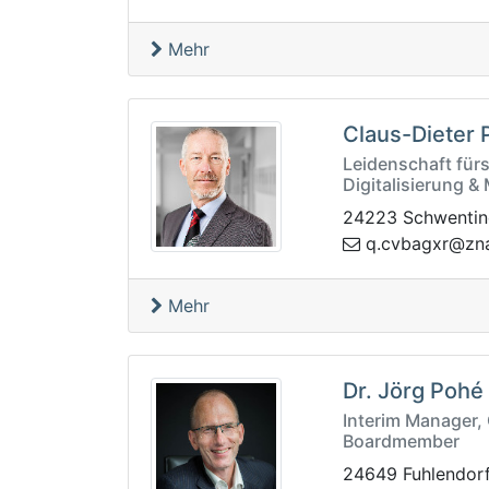
Mehr
Claus-Dieter 
Leidenschaft für
Digitalisierung 
24223 Schwentin
rzrtnanz@rxga
Mehr
Dr. Jörg Pohé
Interim Manager,
Boardmember
24649 Fuhlendor