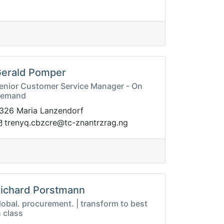
erald Pomper
enior Customer Service Manager - On
emand
326 Maria Lanzendorf
zrtnanz-ct@erczbc.qynert
gn.gar
ichard Porstmann
lobal. procurement. | transform to best
n class