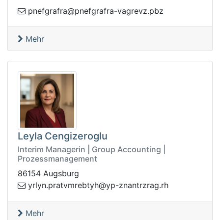
.zvergav-arfargfenp@arfargfenp
zbp
Mehr
Leyla Cengizeroglu
Interim Managerin | Group Accounting |
Prozessmanagement
86154 Augsburg
tarp.nylry
hr.garzrtnanz-py@hytbermv
Mehr