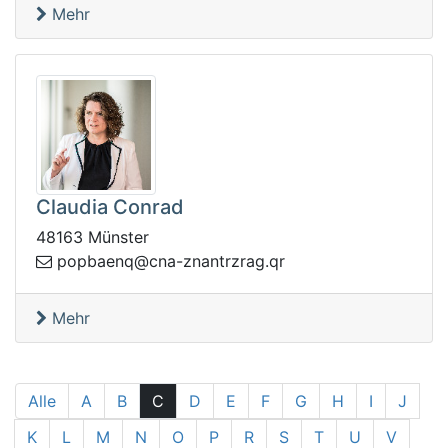
Mehr
Claudia Conrad
48163 Münster
neabpop
rq.garzrtnanz-anc@q
Mehr
Alle
A
B
C
D
E
F
G
H
I
J
K
L
M
N
O
P
R
S
T
U
V