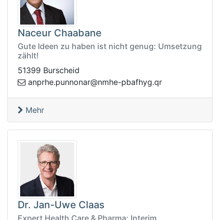
Naceur Chaabane
Gute Ideen zu haben ist nicht genug: Umsetzung
zählt!
51399 Burscheid
@ranonnup.ehrpna
rq.gyhfabp-ehmn
Mehr
Dr. Jan-Uwe Claas
Expert Health Care & Pharma: Interim