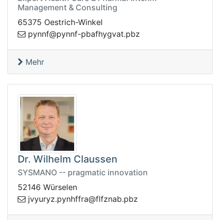
Management & Consulting
65375 Oestrich-Winkel
zbp.tavgyhfabp-fnnyp@fnnyp
Mehr
Dr. Wilhelm Claussen
SYSMANO -- pragmatic innovation
52146 Würselen
yvj
zbp.banzflf@arffhnyp.zyru