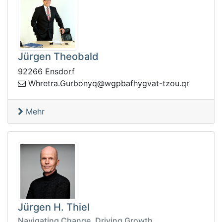
Jürgen Theobald
92266 Ensdorf
zt-tavgyhfabpgw@qynobruG.arterhW
rq.uo
Mehr
Jürgen H. Thiel
Navigating Change. Driving Growth.