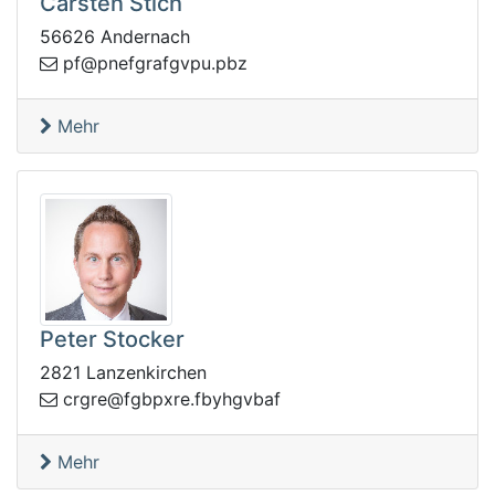
Carsten Stich
56626 Andernach
pvgfargfenp@fp
zbp.u
Mehr
Peter Stocker
2821 Lanzenkirchen
rgrc
fabvghybf.erxpbgf@e
Mehr