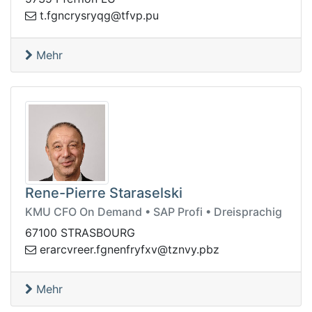
f.t
up.pvft@gqyrsyrcng
Mehr
Rene-Pierre Staraselski
KMU CFO On Demand • SAP Profi • Dreisprachig
67100 STRASBOURG
ngf.reervcrare
zbp.yvnzt@vxfyrfne
Mehr