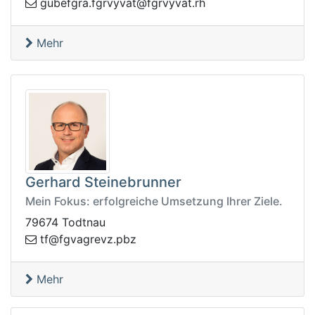
hr.tavyvrgf@tavyvrgf.argfebug
Mehr
Gerhard Steinebrunner
Mein Fokus: erfolgreiche Umsetzung Ihrer Ziele.
79674 Todtnau
ergavgf@ft
zbp.zv
Mehr