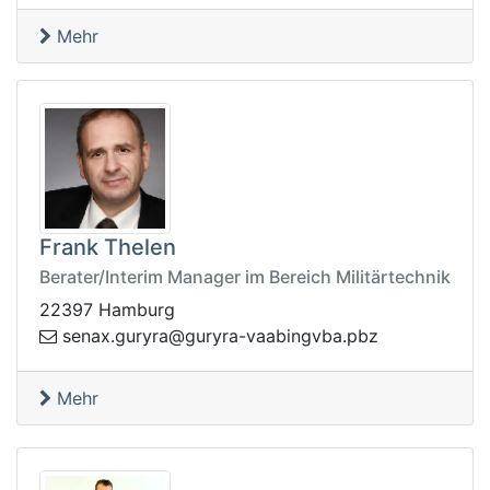
Mehr
Frank Thelen
Berater/Interim Manager im Bereich Militärtechnik
22397 Hamburg
es
zbp.abvgnibaav-aryrug@aryrug.xan
Mehr