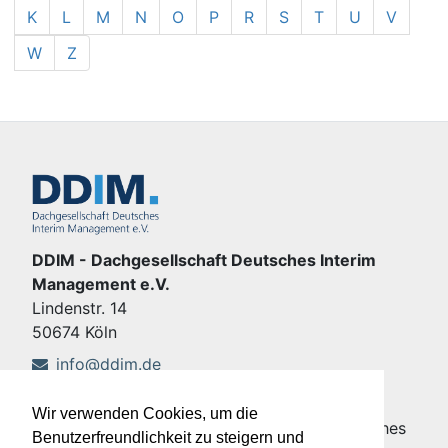
K
L
M
N
O
P
R
S
T
U
V
W
Z
DDIM - Dachgesellschaft Deutsches Interim
Management e.V.
Lindenstr. 14
50674 Köln
info@ddim.de
+49 221 92428-555
Wir verwenden Cookies, um die
Copyright © DDIM - Dachgesellschaft Deutsches
Benutzerfreundlichkeit zu steigern und