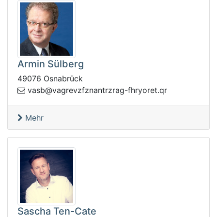
Armin Sülberg
49076 Osnabrück
av
rq.teroyrhf-garzrtnanzfzvergav@bs
Mehr
Sascha Ten-Cate