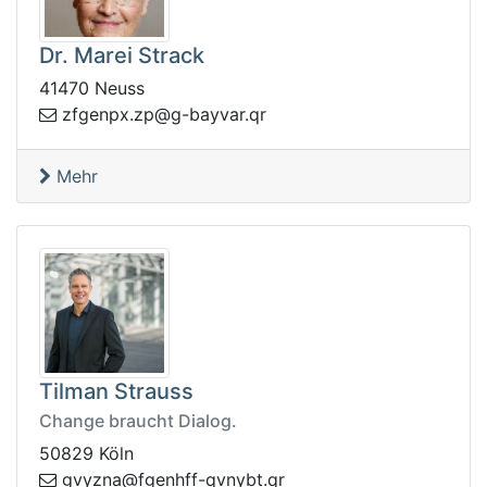
Dr. Marei Strack
41470 Neuss
b-g@pz.xpnegfz
rq.ravya
Mehr
Tilman Strauss
Change braucht Dialog.
50829 Köln
q-ffhnegf@anzyvg
rq.tbynv