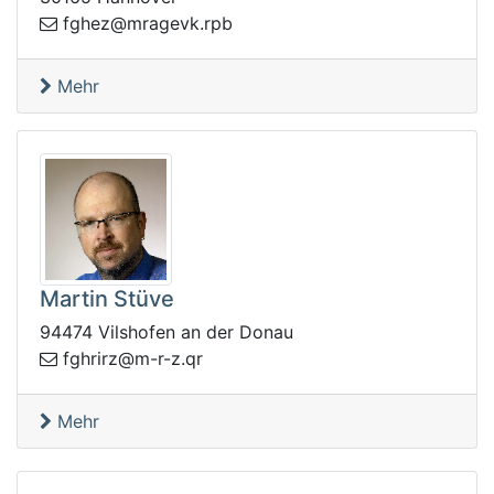
rm@zehgf
bpr.kvega
Mehr
Martin Stüve
94474 Vilshofen an der Donau
r-m@zrirhgf
rq.z-
Mehr