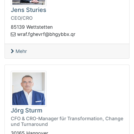
Jens Sturies
CEO/CRO
85139 Wettstetten
yghb@frvehgf.farw
rq.xbb
Mehr
Jörg Sturm
CFO & CRO-Manager für Transformation, Change
und Turnaround
30165 Hannover