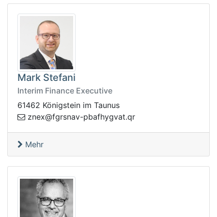
Mark Stefani
Interim Finance Executive
61462 Königstein im Taunus
yhfabp-vansrgf@xenz
rq.tavg
Mehr