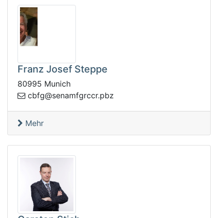
Franz Josef Steppe
80995 Munich
es@gfbc
zbp.rccrgfman
Mehr