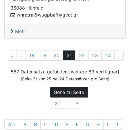
36088 Hünfeld
rq.tavgyhfabpguw@arterhw
Mehr
1
Zurück
Vor
«
‹
18
19
20
21
22
23
24
›
587 Datensätze gefunden [weitere 83 verfügbar]
(Seite 21 von 25 bei 24 Datensätzen pro Seite)
Gehe zu Seite
Alle
A
B
C
D
E
F
G
H
I
J