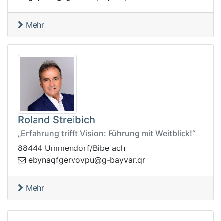
Mehr
Roland Streibich
„Erfahrung trifft Vision: Führung mit Weitblick!“
88444 Ummendorf/Biberach
yab-g@upvovregfqanybe
rq.rav
Mehr