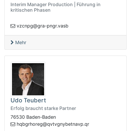
Interim Manager Production | Führung in
kritischen Phasen
.rgnp-arg@gpnczv
bsav
Mehr
Udo Teubert
Erfolg braucht starke Partner
76530 Baden-Baden
tvq@gerohrgbqh
rq.pvantebyngv