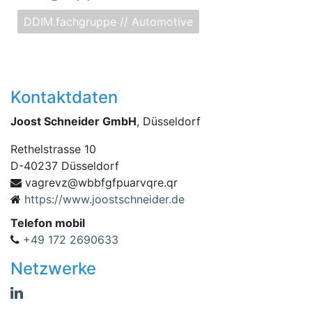
DDIM.fachgruppe // Automotive
Kontaktdaten
Joost Schneider GmbH
, Düsseldorf
Rethelstrasse 10
D
-
40237
Düsseldorf
bbw@zvergav
rq.erqvraupfgf
https://www.joostschneider.de
Telefon mobil
+49 172 2690633
Netzwerke