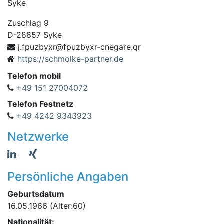
Syke
Zuschlag 9
D
-
28857
Syke
rxybzupf@rxybzupf.j
rq.eragenc-
https://schmolke-partner.de
Telefon mobil
+49 151 27004072
Telefon Festnetz
+49 4242 9343923
Netzwerke
Persönliche Angaben
Geburtsdatum
16.05.1966
(Alter:60)
Nationalität: