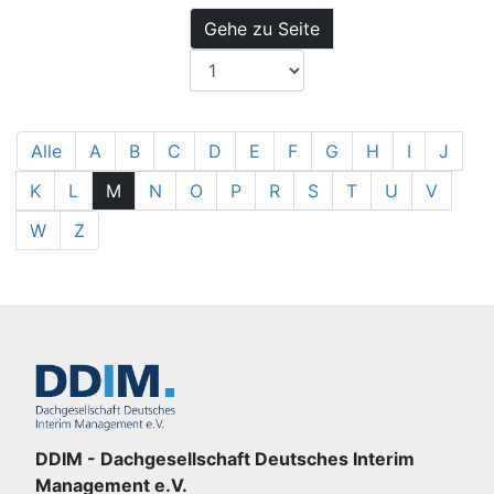
Gehe zu Seite
Alle
A
B
C
D
E
F
G
H
I
J
K
L
M
N
O
P
R
S
T
U
V
W
Z
DDIM - Dachgesellschaft Deutsches Interim
Management e.V.