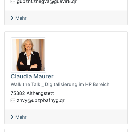
veug@avgenz.fnzbug
rq.8ri
Mehr
Claudia Maurer
Walk the Talk _ Digitalisierung im HR Bereich
75382 Althengstett
pzpu@yvnz
rq.gyhfab
Mehr