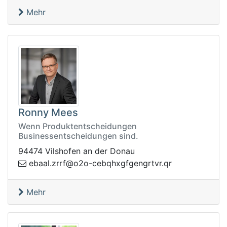
Mehr
Ronny Mees
Wenn Produktentscheidungen
Businessentscheidungen sind.
94474 Vilshofen an der Donau
qbec-o2o@frrz.laabe
rq.rvtrgnegfgxh
Mehr