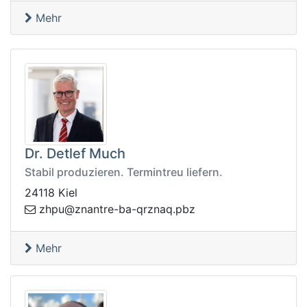
Mehr
Dr. Detlef Much
Stabil produzieren. Termintreu liefern.
24118 Kiel
uphz
zbp.qanzrq-ab-ertnanz@
Mehr