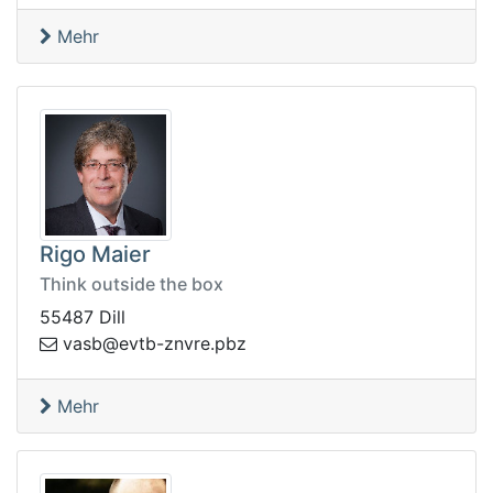
Mehr
Rigo Maier
Think outside the box
55487 Dill
.ervnz-btve@bsav
zbp
Mehr