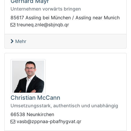
Gerhard Mayr
Unternehmen vorwärts bringen
85617 Assling bei München / Assling near Munich
z.qenuert
rq.bqnjbs@eln
Mehr
Christian McCann
Umsetzungsstark, authentisch und unabhängig
66538 Neunkirchen
aanppz@bsav
rq.tavgyhfabp-