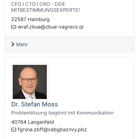
CFO I CTO I CRO - DER
MITBESTIMMUNGSEXPERTE!
22587 Hamburg
bz.farw
rq.zvergav-eubz@eu
Mehr
Dr. Stefan Moss
Problemlösung beginnt mit Kommunikation
40764 Langenfeld
fbz.ansrgf
zbp.yvnzabgbec@f