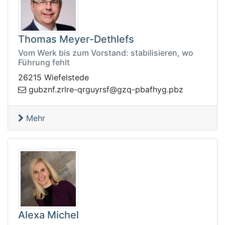
Thomas Meyer-Dethlefs
Vom Werk bis zum Vorstand: stabilisieren, wo
Führung fehlt
26215 Wiefelstede
bp.gyhfabp-qzg@fsryugrq-erlrz.fnzbug
z
Mehr
Alexa Michel