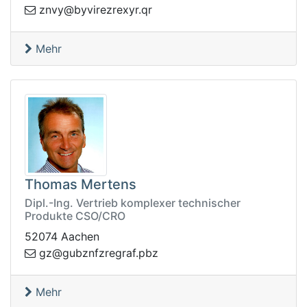
rzerivyb@yvnz
rq.ryxe
Mehr
Thomas Mertens
Dipl.-Ing. Vertrieb komplexer technischer
Produkte CSO/CRO
52074 Aachen
g@zg
zbp.fargerzfnzbu
Mehr