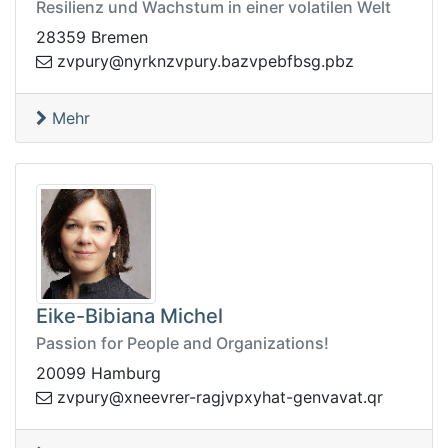
Resilienz und Wachstum in einer volatilen Welt
28359 Bremen
upvznkryn@yrupvz
zbp.gsbfbepvzab.yr
Mehr
Eike-Bibiana Michel
Passion for People and Organizations!
20099 Hamburg
rerveenx@yrupvz
rq.tavavneg-tahyxpvjgar-