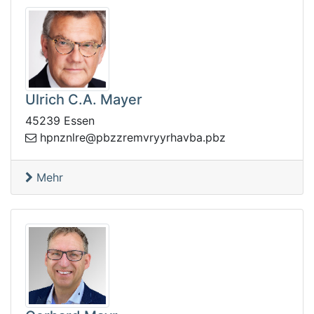
Ulrich C.A. Mayer
45239 Essen
erzzbp@erlnznph
zbp.abvahryyrvm
Mehr