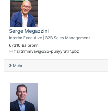
Serge Megazzini
Interim Executive | B2B Sales Management
67310 Balbronn
frtaryynup-o2o@vavmmntrz.f
zbp.
Mehr