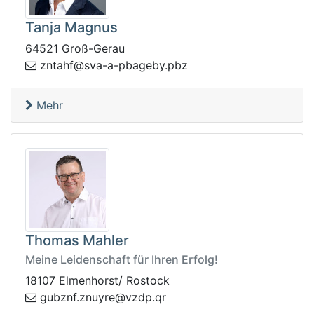
Tanja Magnus
64521 Groß-Gerau
p.ybegabp-a-avs@fhatnz
zb
Mehr
Thomas Mahler
Meine Leidenschaft für Ihren Erfolg!
18107 Elmenhorst/ Rostock
q.pdzv@eryunz.fnzbug
r