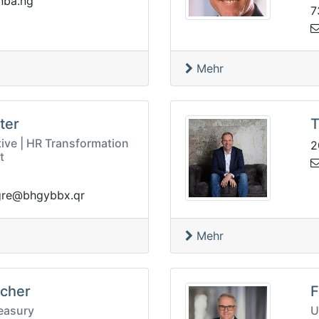
.abn@
7
Mehr
ter
T
ive | HR Transformation
2
t
q.xbbyghb@ergn
Mehr
ücher
F
easury
U