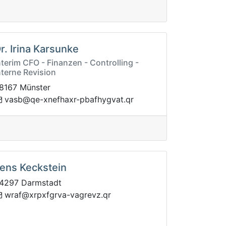
r. Irina Karsunke
nterim CFO - Finanzen - Controlling -
nterne Revision
8167 Münster
tavgyhfabp-rxahfenx-eq@bsav
rq.
ens Keckstein
4297 Darmstadt
q.zvergav-avrgfxprx@farw
r