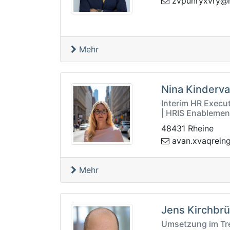
yrvxyrnupvz
gn
Mehr
Nina Kinderva
Interim HR Execut
| HRIS Enablemen
48431 Rheine
ierqavx.nava
r
Mehr
Jens Kirchbr
Umsetzung im Tr