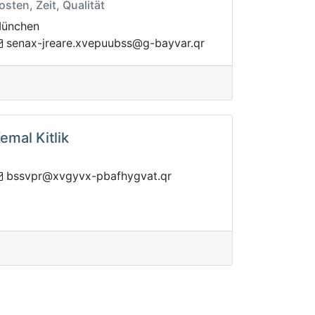
osten, Zeit, Qualität
ünchen
uupevx.eraerj-xanes
rq.ravyab-g@ssb
emal Kitlik
gyhfabp-xvygvx@rpvssb
rq.tav