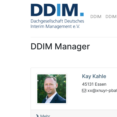
DDIM
DDIM
DDIM Manager
Kay Kahle
45131 Essen
yunx@xx
zbp.t
Mehr