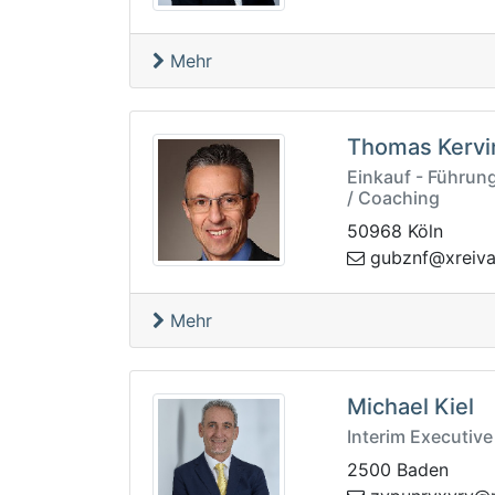
Mehr
Thomas Kervi
Einkauf - Führu
/ Coaching
50968 Köln
nzbug
rq.avier
Mehr
Michael Kiel
Interim Executiv
2500 Baden