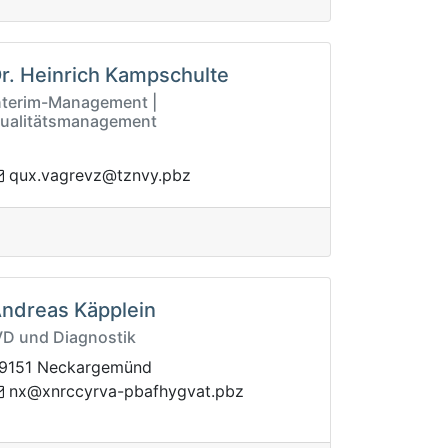
r. Heinrich Kampschulte
nterim-Management |
ualitätsmanagement
vergav.xuq
zbp.yvnzt@z
ndreas Käpplein
VD und Diagnostik
9151 Neckargemünd
gyhfabp-avryccrnx@xn
zbp.tav