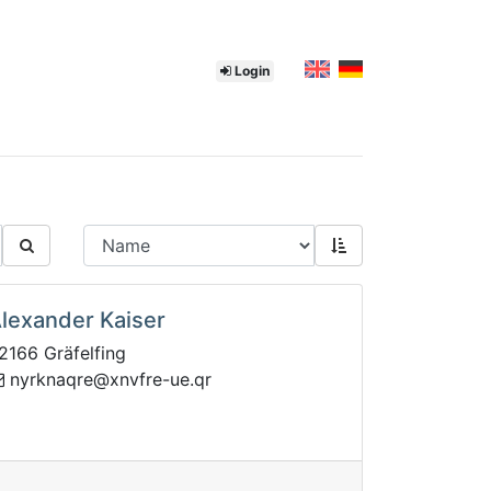
Login
lexander Kaiser
2166 Gräfelfing
-erfvnx@erqankryn
rq.eu