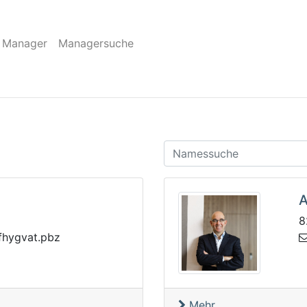
 Manager
Managersuche
A
8
avgyhfabp-r
Mehr