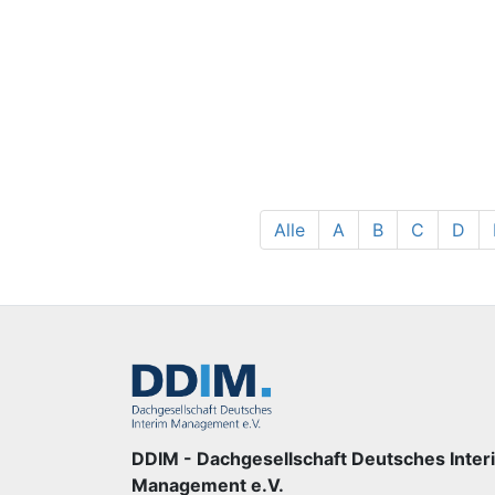
Alle
A
B
C
D
DDIM - Dachgesellschaft Deutsches Inter
Management e.V.