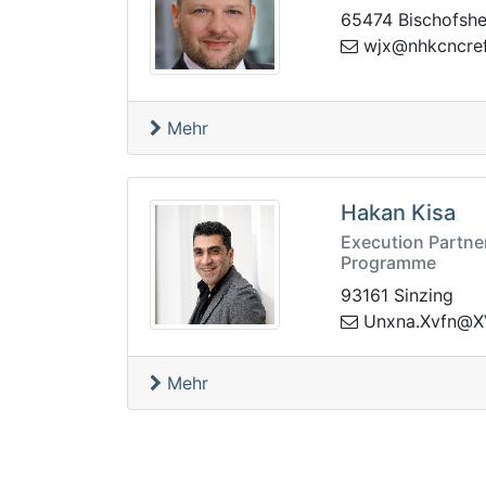
65474 Bischofsh
ckhn@xjw
rq.f
Mehr
Hakan Kisa
Execution Partner
Programme
93161 Sinzing
yhfabP-NFVX@
Mehr