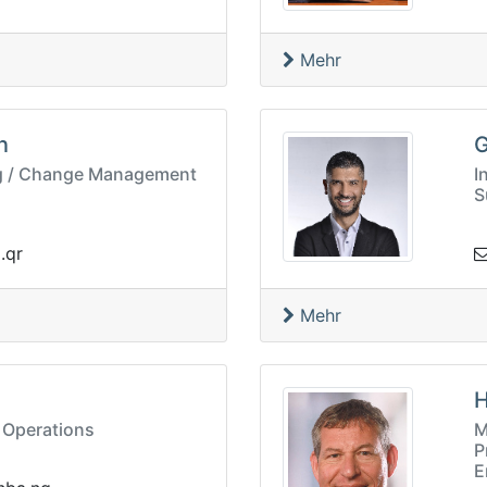
Mehr
n
G
ng / Change Management
I
S
x@f
Mehr
H
e Operations
M
P
E