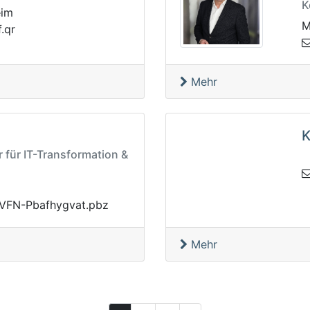
K
eim
M
ercn
Mehr
K
 für IT-Transformation &
nfvX.anxnU
zbp.tavg
Mehr