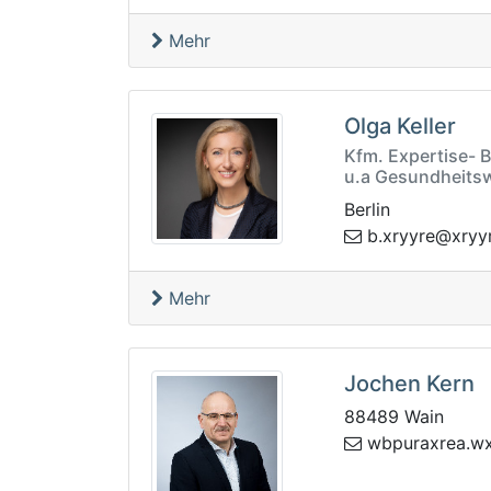
Mehr
Olga Keller
Kfm. Expertise- 
u.a Gesundheits
Berlin
yrx.b
rq.artahg
Mehr
Jochen Kern
88489 Wain
@xw.aerxarup