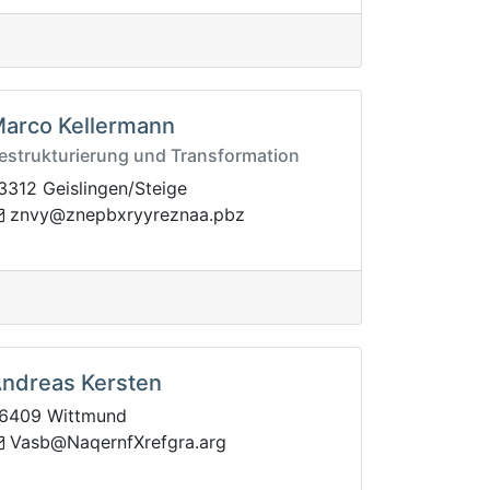
arco Kellermann
estrukturierung und Transformation
3312 Geislingen/Steige
enz@yvnz
zbp.aanzeryyrxbp
ndreas Kersten
6409 Wittmund
argferXfnreqaN@bsaV
gra.