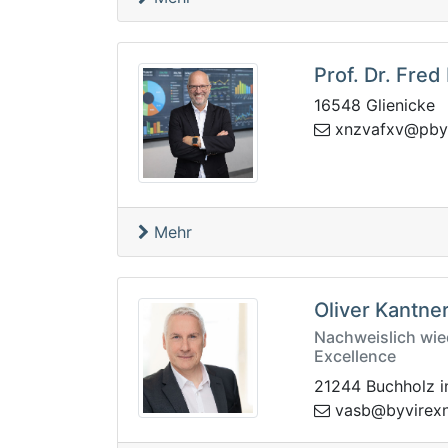
Prof. Dr. Fred
16548 Glienicke
yybp@vxfavzn
Mehr
Oliver Kantne
Nachweislich wie
Excellence
21244 Buchholz i
nxerivyb@bsa