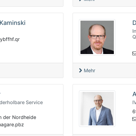
 Kaminski
D
I
Q
x
rq.fhffb
Mehr
r
A
derholbare Service
I
6
n der Nordheide
v
zbp.eraga