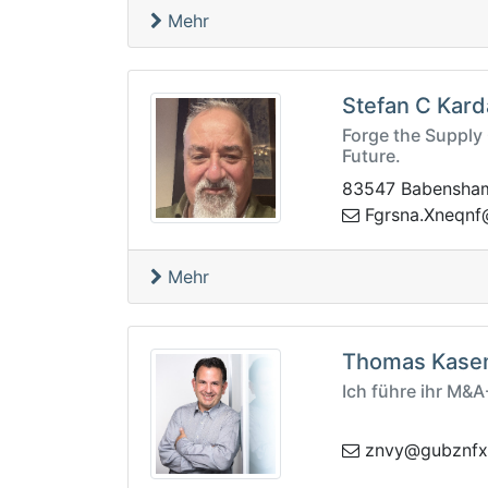
Mehr
Stefan C Kard
Forge the Supply 
Future.
83547 Babensha
nqenX.ansrgF
z
Mehr
Thomas Kase
Ich führe ihr M&A
nzbug@yvnz
z