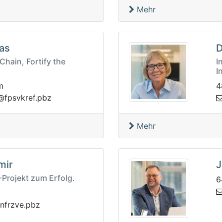
Mehr
as
D
Chain, Fortify the
I
I
m
4
bp.ferkvspf@f
Mehr
mir
J
-Projekt zum Erfolg.
6
bp.evzrfnxf