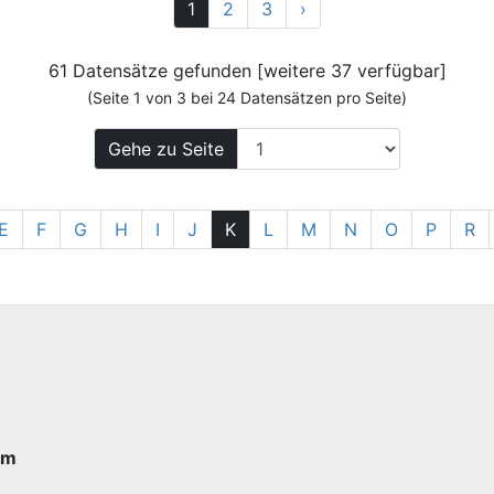
Vor
1
2
3
›
61 Datensätze gefunden [weitere 37 verfügbar]
(Seite 1 von 3 bei 24 Datensätzen pro Seite)
Gehe zu Seite
E
F
G
H
I
J
K
L
M
N
O
P
R
im