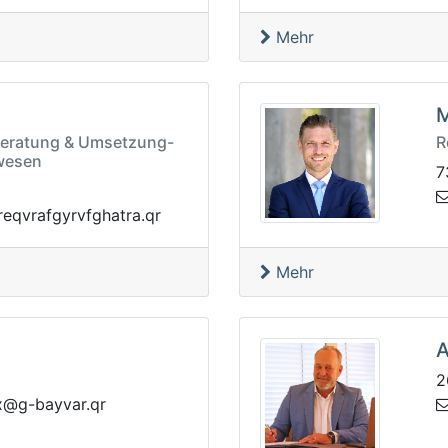
Mehr
M
Beratung & Umsetzung-
R
wesen
7
fvrygfarvqeryyrx@ery
Mehr
A
2
bw
rq.ravyab-g