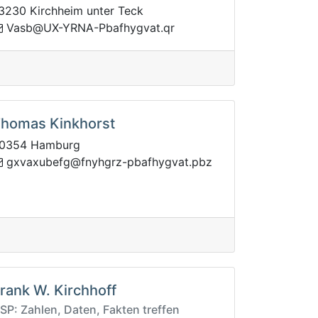
3230 Kirchheim unter Teck
@bsaV
rq.tavgyhfabP-ANRY-XU
homas Kinkhorst
0354 Hamburg
buxavxg
zbp.tavgyhfabp-zrghynf@gfe
rank W. Kirchhoff
SP: Zahlen, Daten, Fakten treffen