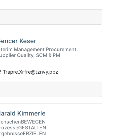
encer Keser
nterim Management Procurement,
upplier Quality, SCM & PM
erfrX.erparT
zbp.yvnzt@
arald Kimmerle
enschenBEWEGEN
rozesseGESTALTEN
rgebnisseERZIELEN