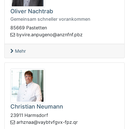
Oliver Nachtrab
Gemeinsam schneller vorankommen
85669 Pastetten
yb
zbp.fnfnzna@onegupna.eriv
Mehr
Christian Neumann
23911 Harmsdorf
gfvtbyav@aanzhra
rq.zpf-xv