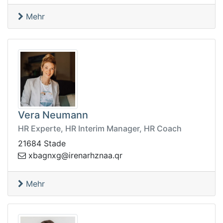
Mehr
Vera Neumann
HR Experte, HR Interim Manager, HR Coach
21684 Stade
nzhraneri@gxngabx
rq.aa
Mehr