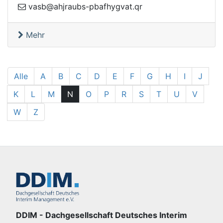
v
rq.tavgyhfabp-sbuarjha@bsa
Mehr
Alle
A
B
C
D
E
F
G
H
I
J
K
L
M
N
O
P
R
S
T
U
V
W
Z
DDIM - Dachgesellschaft Deutsches Interim