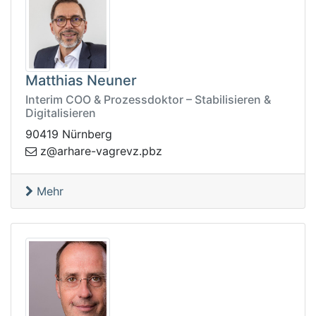
Matthias Neuner
Interim COO & Prozessdoktor – Stabilisieren &
Digitalisieren
90419 Nürnberg
rgav-erahra@z
zbp.zve
Mehr