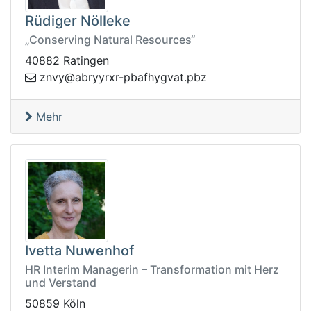
Rüdiger Nölleke
„Conserving Natural Resources“
40882 Ratingen
vnz
zbp.tavgyhfabp-rxryyrba@y
Mehr
Ivetta Nuwenhof
HR Interim Managerin – Transformation mit Herz
und Verstand
50859 Köln