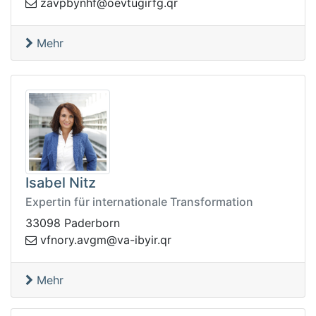
veo@fhnybpvaz
rq.gfrigut
Mehr
Isabel Nitz
Expertin für internationale Transformation
33098 Paderborn
va.yronfv
rq.riybi-av@mg
Mehr