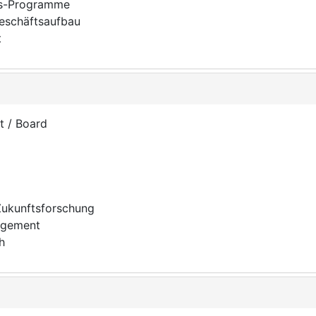
ns-Programme
eschäftsaufbau
it
t / Board
Zukunftsforschung
agement
h