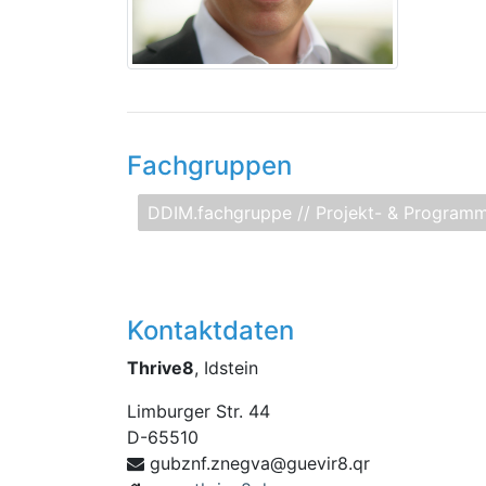
Fachgruppen
DDIM.fachgruppe // Projekt- & Progra
Kontaktdaten
Thrive8
, Idstein
Limburger Str. 44
D
-
65510
avgenz.fnzbug
rq.8riveug@