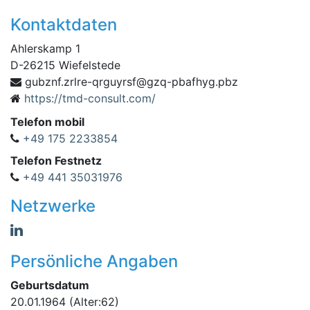
Kontaktdaten
Ahlerskamp 1
D
-
26215
Wiefelstede
abp-qzg@fsryugrq-erlrz.fnzbug
zbp.gyhf
https://tmd-consult.com/
Telefon mobil
+49 175 2233854
Telefon Festnetz
+49 441 35031976
Netzwerke
Persönliche Angaben
Geburtsdatum
20.01.1964
(Alter:62)