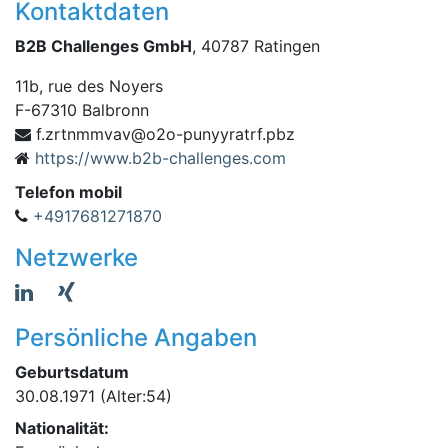
Kontaktdaten
B2B Challenges GmbH
, 40787 Ratingen
11b, rue des Noyers
F
-
67310
Balbronn
@vavmmntrz.f
zbp.frtaryynup-o2o
https://www.b2b-challenges.com
Telefon mobil
+4917681271870
Netzwerke
Persönliche Angaben
Geburtsdatum
30.08.1971
(Alter:54)
Nationalität: