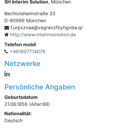
SH Interim Solution
, München
Bechtolsheimstraße 33
D
-
80999
München
xpru.f
rq.abvghybfzvergav@aanz
http://www.interimsolution.de
Telefon mobil
+491607714076
Netzwerke
Persönliche Angaben
Geburtsdatum
21.06.1958
(Alter:68)
Nationalität:
Deutsch