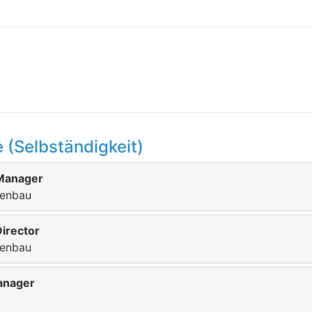
 (Selbständigkeit)
 Manager
nenbau
Director
nenbau
anager