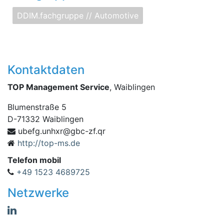
DDIM.fachgruppe // Automotive
Kontaktdaten
TOP Management Service
, Waiblingen
Blumenstraße 5
D
-
71332
Waiblingen
bu
rq.fz-cbg@rxhnu.gfe
http://top-ms.de
Telefon mobil
+49 1523 4689725
Netzwerke