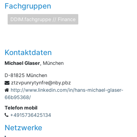
Fachgruppen
DDIM.fachgruppe // Finance
Kontaktdaten
Michael Glaser
, München
D
-
81825
München
rnupvztz
zbp.ybn@erfnyty
http://www.linkedin.com/in/hans-michael-glaser-
66b95368/
Telefon mobil
+4915736425134
Netzwerke