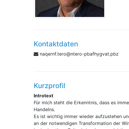
Kontaktdaten
t.fnreqan
zbp.tavgyhfabp-oretn@ore
Kurzprofil
Introtext
Für mich steht die Erkenntnis, dass es im
Handelns.
Es ist wichtig immer wieder aufzustehen un
an der notwendigen Transformation der Wirt