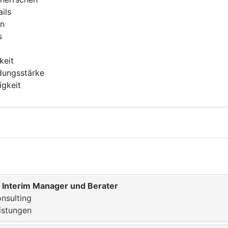
ils
en
s
keit
dungsstärke
igkeit
s Interim Manager und Berater
nsulting
istungen