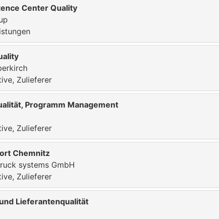
ence Center Quality
up
istungen
ality
erkirch
ve, Zulieferer
Qualität, Programm Management
ve, Zulieferer
dort Chemnitz
 truck systems GmbH
ve, Zulieferer
und Lieferantenqualität