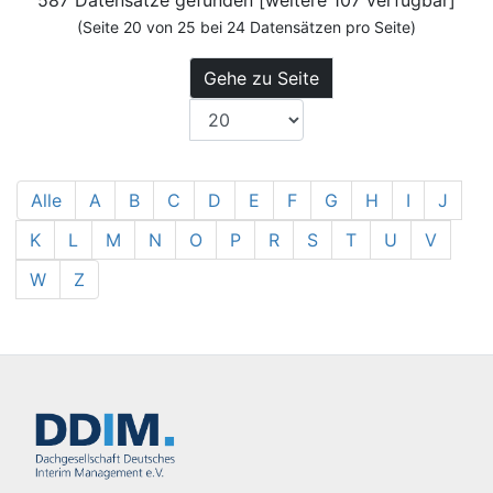
587 Datensätze gefunden [weitere 107 verfügbar]
(Seite 20 von 25 bei 24 Datensätzen pro Seite)
Gehe zu Seite
Alle
A
B
C
D
E
F
G
H
I
J
K
L
M
N
O
P
R
S
T
U
V
W
Z