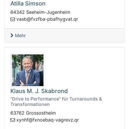
Atilla Simson
64342 Seeheim-Jugenheim
abp-abfzvf@bsav
rq.tavgyhf
Mehr
Klaus M. J. Skabrond
"Drive to Performance" für Turnarounds &
Transformationen
63762 Grossostheim
onxf@fhnyx
rq.zvergav-qabe