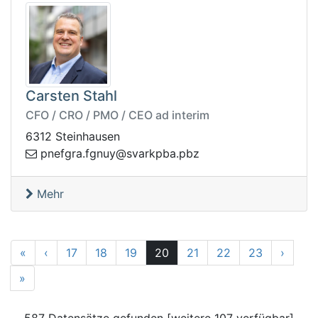
Carsten Stahl
CFO / CRO / PMO / CEO ad interim
6312 Steinhausen
avs@yungf.argfenp
zbp.abpkr
Mehr
1
Zurück
Vor
«
‹
17
18
19
20
21
22
23
›
25
»