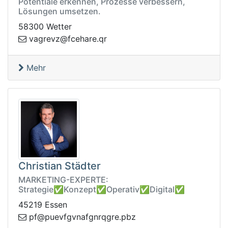
Potentiale erkennen, Prozesse verbessern,
Lösungen umsetzen.
58300 Wetter
.erahecf@zvergav
rq
Mehr
Christian Städter
MARKETING-EXPERTE:
Strategie✅Konzept✅Operativ✅Digital✅
45219 Essen
rgqrngfanvgfveup@fp
zbp.e