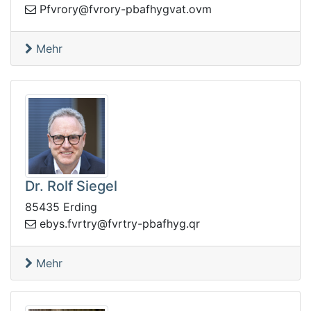
abp-yrorvf@yrorvfP
mvo.tavgyhf
Mehr
Dr. Rolf Siegel
85435 Erding
p-yrtrvf@yrtrvf.sybe
rq.gyhfab
Mehr