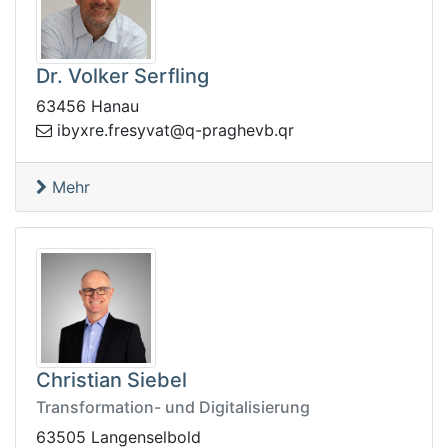
Dr. Volker Serfling
63456 Hanau
garp-q@tavyserf.erxybi
rq.bveh
Mehr
Christian Siebel
Transformation- und Digitalisierung
63505 Langenselbold