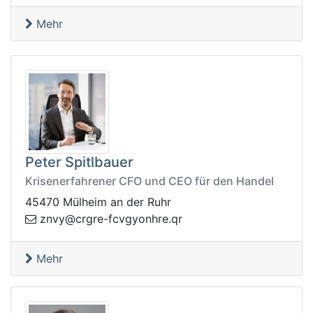
Mehr
Peter Spitlbauer
Krisenerfahrener CFO und CEO für den Handel
45470 Mülheim an der Ruhr
vnz
rq.erhnoygvcf-ergrc@y
Mehr