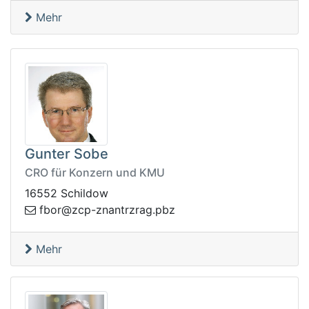
Mehr
Gunter Sobe
CRO für Konzern und KMU
16552 Schildow
.garzrtnanz-pcz@robf
zbp
Mehr