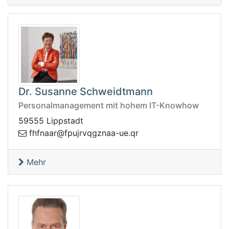
Dr. Susanne Schweidtmann
Personalmanagement mit hohem IT-Knowhow
59555 Lippstadt
gqvrjupf@raanfhf
rq.eu-aanz
Mehr