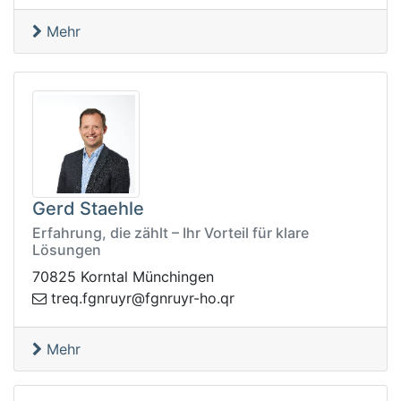
Mehr
Gerd Staehle
Erfahrung, die zählt – Ihr Vorteil für klare
Lösungen
70825 Korntal Münchingen
f@ryurngf.qert
rq.oh-ryurng
Mehr