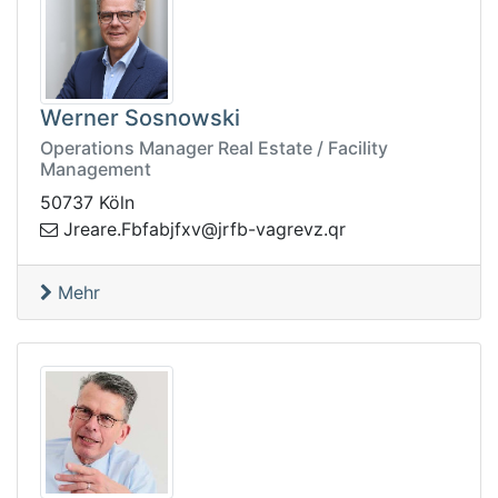
Werner Sosnowski
Operations Manager Real Estate / Facility
Management
50737 Köln
v-bfrj@vxfjbafbF.eraerJ
rq.zverga
Mehr