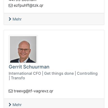
ze
rq.kzt@ffhupf
Mehr
Gerrit Schuurman
International CFO | Get things done | Controlling
| Transfo
av-ft@gveert
rq.zverg
Mehr