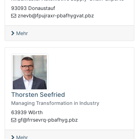
93093 Donaustauf
p.tavgyhfabp-rxarjupf@bvenz
zb
Mehr
Thorsten Seefried
Managing Transformation in Industry
63939 Wörth
p-qrvesrrf@fg
zbp.gyhfab
Mehr