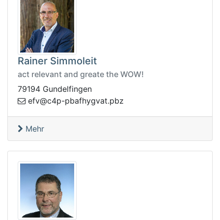
Rainer Simmoleit
act relevant and greate the WOW!
79194 Gundelfingen
avgyhfabp-p4c@vfe
zbp.t
Mehr