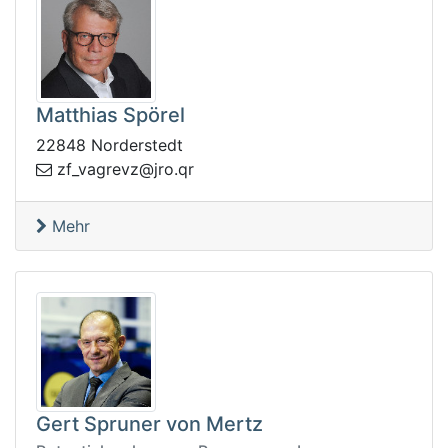
Matthias Spörel
22848 Norderstedt
v_fz
rq.orj@zverga
Mehr
Gert Spruner von Mertz