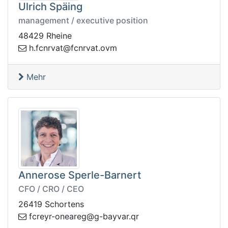
Ulrich Späing
management / executive position
48429 Rheine
f.h
mvo.tavrncf@tavrnc
Mehr
Annerose Sperle-Barnert
CFO / CRO / CEO
26419 Schortens
f
rq.ravyab-g@geraeno-ryerc