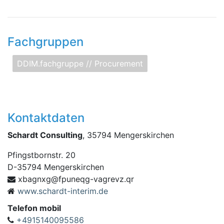
Fachgruppen
DDIM.fachgruppe // Procurement
Kontaktdaten
Schardt Consulting
, 35794 Mengerskirchen
Pfingstbornstr. 20
D
-
35794
Mengerskirchen
qenupf@gxngabx
rq.zvergav-g
www.schardt-interim.de
Telefon mobil
+4915140095586