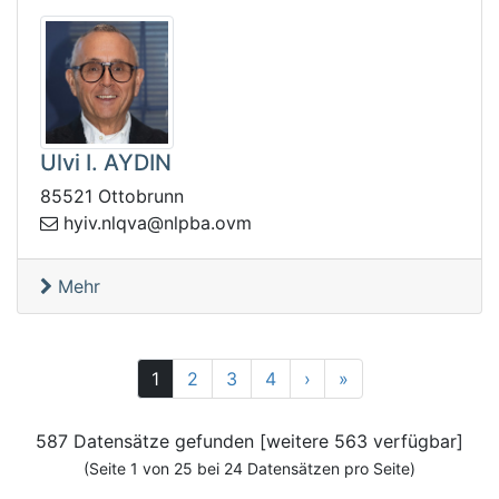
Ulvi I. AYDIN
85521 Ottobrunn
vo.abpln@avqln.viyh
m
Mehr
Vor
25
1
2
3
4
›
»
587 Datensätze gefunden [weitere 563 verfügbar]
(Seite 1 von 25 bei 24 Datensätzen pro Seite)