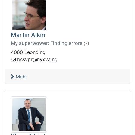
Martin Alkin
My superwower: Finding errors ;-)
4060 Leonding
n@rpvssb
gn.avxy
Mehr