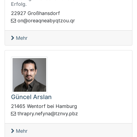
Erfolg.
22927 Großhansdorf
enqaero@no
rq.uoztqyba
Mehr
Güncel Arslan
21465 Wentorf bei Hamburg
fen.yrparht
zbp.yvnzt@any
Mehr