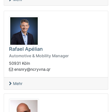
Rafael Apélian
Automotive & Mobility Manager
50931 Köln
vyrcn@yrnsne
rq.an
Mehr