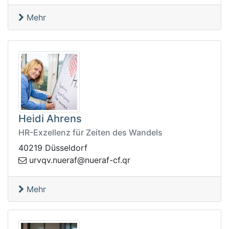
Mehr
Heidi Ahrens
HR-Exzellenz für Zeiten des Wandels
40219 Düsseldorf
q.fc-fareun@fareun.vqvru
r
Mehr