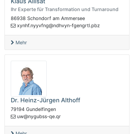
Klaus Allisat
Ihr Experte für Transformation und Turnaround
86938 Schondorf am Ammersee
hnyx
zbp.ltrgnegf-nyvhdn@gnfvyyn.f
Mehr
Dr. Heinz-Jürgen Althoff
79194 Gundelfingen
eq-ssbugyn@wu
rq.
Mehr