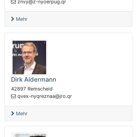
gupreoyn-z@yvnz
rq.
Mehr
Dirk Aldermann
42897 Remscheid
orj@aanzerqyn-xevq
rq.
Mehr