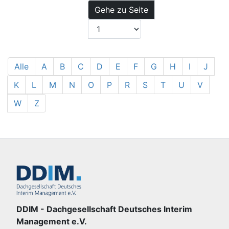
Gehe zu Seite
Alle
A
B
C
D
E
F
G
H
I
J
K
L
M
N
O
P
R
S
T
U
V
W
Z
DDIM - Dachgesellschaft Deutsches Interim
Management e.V.