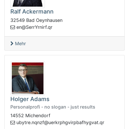
Ralf Ackermann
32549 Bad Oeynhausen
rinrYrreS@ne
rq.f
Mehr
Holger Adams
Personalprofi - no slogan - just results
14552 Michendorf
u
rq.tavgyhfabprivghprkreu@fznqn.ertyb