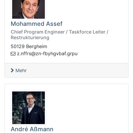
Mohammed Assef
Chief Program Engineer / Taskforce Leiter /
Restrukturierung
50129 Bergheim
uprg.fabvghybf-nz@srffn.z
Mehr
André Aßmann