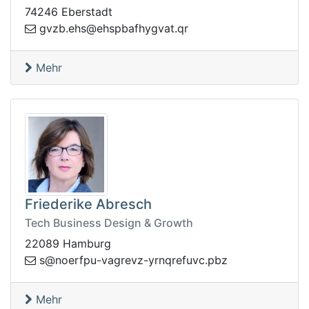
74246 Eberstadt
abpshe@she.bzvg
rq.tavgyhf
Mehr
Friederike Abresch
Tech Business Design & Growth
22089 Hamburg
p.cvuferqnry-zvergav-upfreon@s
zb
Mehr