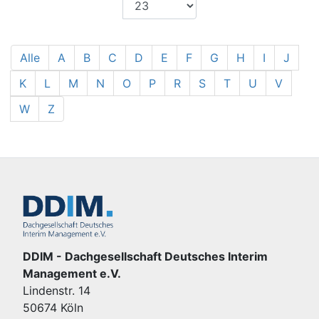
Alle
A
B
C
D
E
F
G
H
I
J
K
L
M
N
O
P
R
S
T
U
V
W
Z
DDIM - Dachgesellschaft Deutsches Interim
Management e.V.
Lindenstr. 14
50674 Köln