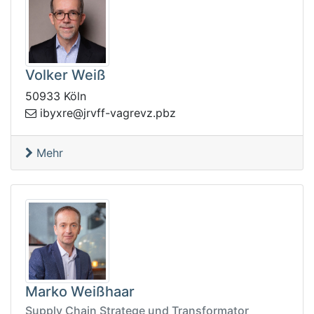
Volker Weiß
50933 Köln
ergav-ffvrj@erxybi
zbp.zv
Mehr
Marko Weißhaar
Supply Chain Stratege und Transformator