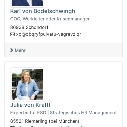
Karl von Bodelschwingh
COO, Werkleiter oder Krisenmanager
86938 Schondorf
upfyrqbo@ox
rq.zvergav-utavj
Mehr
Julia von Krafft
Expertin für ESG | Strategisches HR Management
85521 Riemerling (bei München)