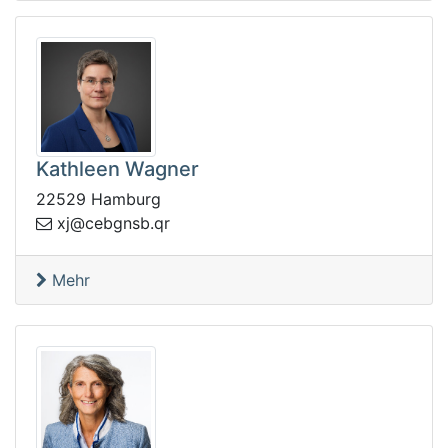
Kathleen Wagner
22529 Hamburg
gbec@jx
rq.bsn
Mehr