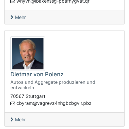
rq.tavgyhfabp-gssnexabi@nvyhw
Mehr
Dietmar von Polenz
Autos und Aggregate produzieren und
entwickeln
70567 Stuttgart
@marybc
zbp.rivgbzbghn4zvergav
Mehr