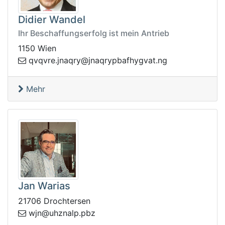
Didier Wandel
Ihr Beschaffungserfolg ist mein Antrieb
1150 Wien
anj@yrqanj.ervqvq
gn.tavgyhfabpyrq
Mehr
Jan Warias
21706 Drochtersen
lanzhu@njw
zbp.p