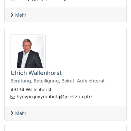
Mehr
Ulrich Wallenhorst
Beratung, Beteiligung, Beirat, Aufsichtsrat
49134 Wallenhorst
febuaryynj.upveyh
zbp.uozt-rinj@g
Mehr