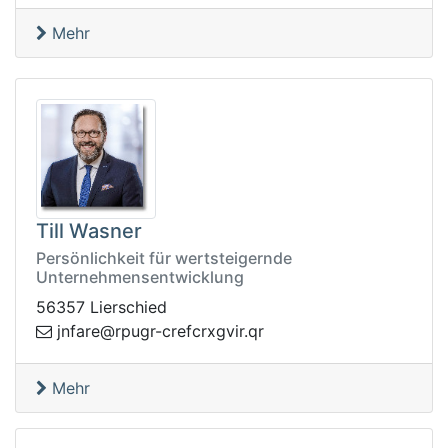
Mehr
Till Wasner
Persönlichkeit für wertsteigernde
Unternehmensentwicklung
56357 Lierschied
cferc-rgupr@erafnj
rq.rivgxr
Mehr