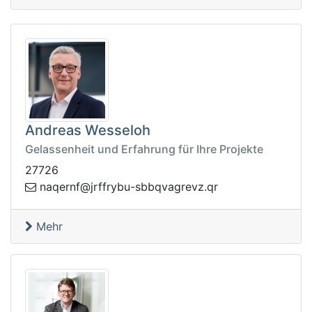
Andreas Wesseloh
Gelassenheit und Erfahrung für Ihre Projekte
27726
reqan
rq.zvergavqbbs-ubyrffrj@fn
Mehr