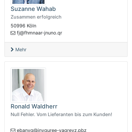
Suzanne Wahab
Zusammen erfolgreich
50996 Köln
q.onunj-raanmhf@jf
r
Mehr
Ronald Waldherr
Null Fehler. Vom Lieferanten bis zum Kunden!
zvergav-eeruqynj@qynabe
zbp.