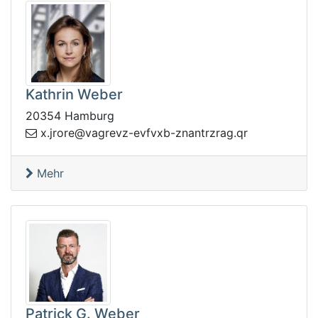
Kathrin Weber
20354 Hamburg
.garzrtnanz-bxvfve-zvergav@erorj.x
rq
Mehr
Patrick G. Weber