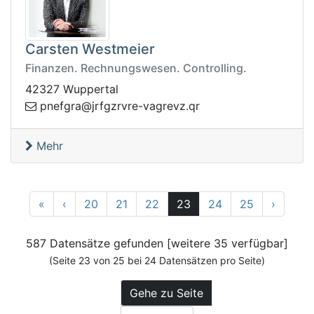
Carsten Westmeier
Finanzen. Rechnungswesen. Controlling.
42327 Wuppertal
ervrzgfrj@argfenp
rq.zvergav-
Mehr
1
Zurück
Vor
«
‹
20
21
22
23
24
25
›
587 Datensätze gefunden [weitere 35 verfügbar]
(Seite 23 von 25 bei 24 Datensätzen pro Seite)
Gehe zu Seite