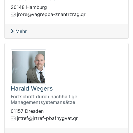
20148 Hamburg
abpergav@erorj
rq.garzrtnanz-
Mehr
Harald Wegers
Fortschritt durch nachhaltige
Managementsystemansätze
01157 Dresden
j@fertrj
rq.tavgyhfabp-fertr