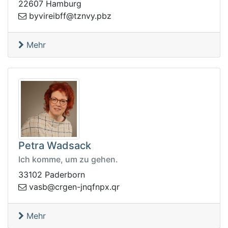
22607 Hamburg
t@ffbierivyb
zbp.yvnz
Mehr
Petra Wadsack
Ich komme, um zu gehen.
33102 Paderborn
bsav
rq.xpnfqnj-negrc@
Mehr