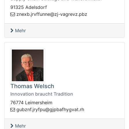
91325 Adelsdorf
ennuffvrj.bxenz
zbp.zvergav-jz@
Mehr
Thomas Welsch
Innovation braucht Tradition
76774 Leimersheim
fabpjg@upfyrj.fnzbug
hr.tavgyh
Mehr