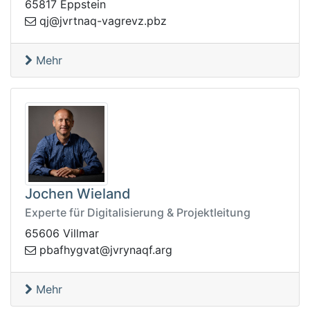
65817 Eppstein
vj@jq
zbp.zvergav-qantr
Mehr
Jochen Wieland
Experte für Digitalisierung & Projektleitung
65606 Villmar
yhfabp
gra.fqanyrvj@tavg
Mehr