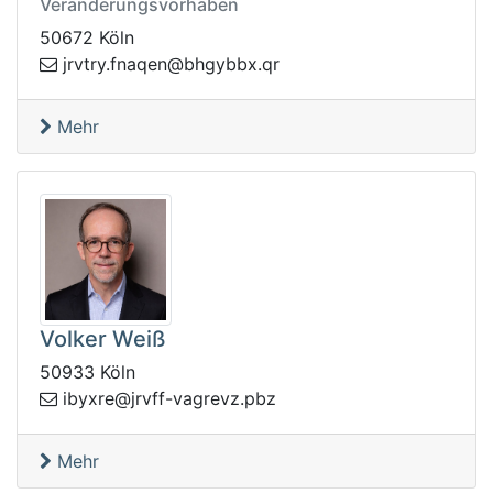
Veränderungsvorhaben
50672 Köln
eqanf.yrtvrj
rq.xbbyghb@n
Mehr
Volker Weiß
50933 Köln
vrj@erxybi
zbp.zvergav-ff
Mehr