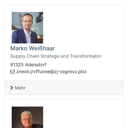
Marko Weißhaar
Supply Chain Stratege und Transformator
91325 Adelsdorf
-jz@ennuffvrj.bxenz
zbp.zvergav
Mehr