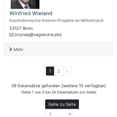
Winfried Wieland
Kaufmännische Interim-Projekte im Mittelstand
53127 Bonn
rvj
zbp.erzvergav@qany
Mehr
Vor
1
2
›
39 Datensätze gefunden [weitere 15 verfügbar]
(Seite 1 von 2 bei 24 Datensätzen pro Seite)
Gehe zu Seite