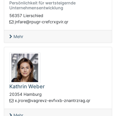
Persönlichkeit für wertsteigernde
Unternehmensentwicklung
56357 Lierschied
rq.rivgxrcferc-rgupr@erafnj
Mehr
Kathrin Weber
20354 Hamburg
q.garzrtnanz-bxvfve-zvergav@erorj.x
r
Mehr