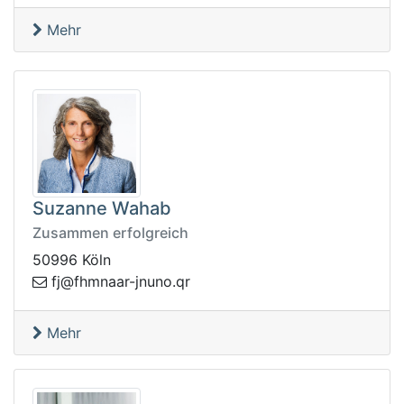
Mehr
Suzanne Wahab
Zusammen erfolgreich
50996 Köln
j-raanmhf@jf
rq.onun
Mehr