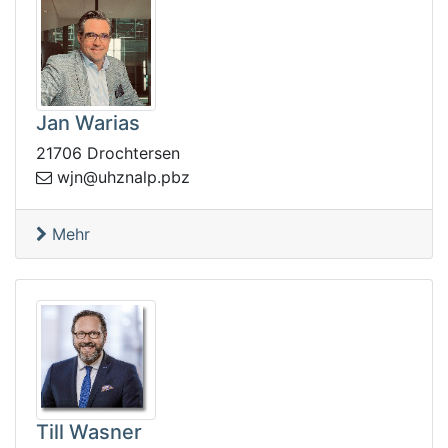
Jan Warias
21706 Drochtersen
lanzhu@njw
zbp.p
Mehr
Till Wasner