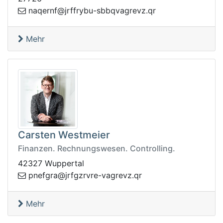
byrffrj@fnreqan
rq.zvergavqbbs-u
Mehr
Carsten Westmeier
Finanzen. Rechnungswesen. Controlling.
42327 Wuppertal
-ervrzgfrj@argfenp
rq.zvergav
Mehr