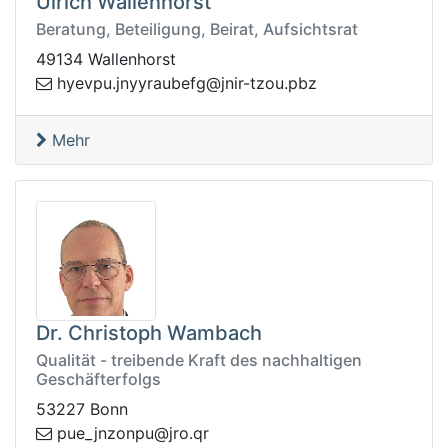
Ulrich Wallenhorst
Beratung, Beteiligung, Beirat, Aufsichtsrat
49134 Wallenhorst
t-rinj@gfebuaryynj.upveyh
zbp.uoz
Mehr
Dr. Christoph Wambach
Qualität - treibende Kraft des nachhaltigen
Geschäfterfolgs
53227 Bonn
j@upnoznj_eup
rq.or