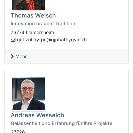
Thomas Welsch
Innovation braucht Tradition
76774 Leimersheim
gyhfabpjg@upfyrj.fnzbug
hr.tav
Mehr
Andreas Wesseloh
Gelassenheit und Erfahrung für Ihre Projekte
27726