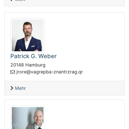
Patrick G. Weber
20148 Hamburg
.garzrtnanz-abpergav@erorj
rq
Mehr