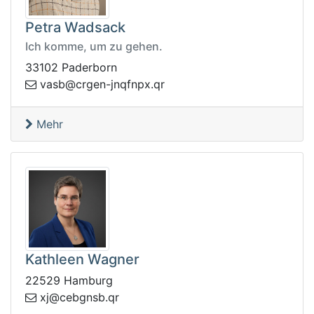
Petra Wadsack
Ich komme, um zu gehen.
33102 Paderborn
nfqnj-negrc@bsav
rq.xp
Mehr
Kathleen Wagner
22529 Hamburg
x
rq.bsngbec@j