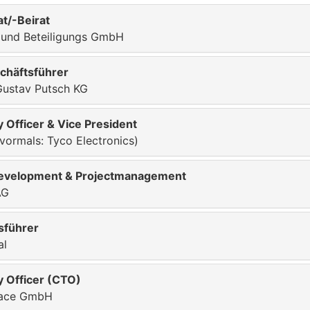
at/-Beirat
 und Beteiligungs GmbH
chäftsführer
Gustav Putsch KG
 Officer & Vice President
vormals: Tyco Electronics)
development & Projectmanagement
AG
sführer
al
 Officer (CTO)
rface GmbH