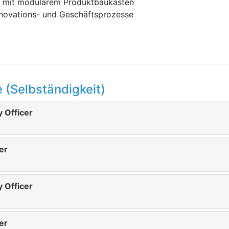
t mit modularem Produktbaukasten
nnovations- und Geschäftsprozesse
 (Selbständigkeit)
 Officer
er
 Officer
er