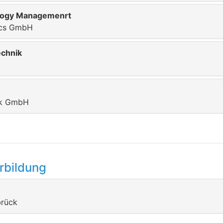
ology Managemenrt
ics GmbH
echnik
ik GmbH
rbildung
brück