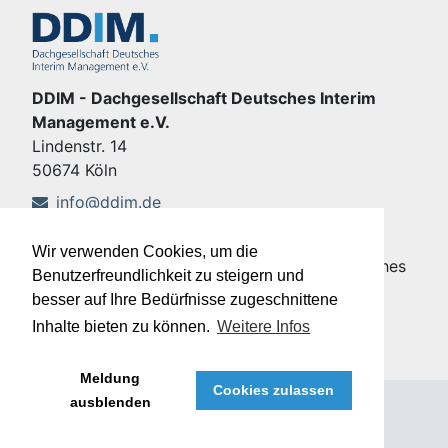
DDIM - Dachgesellschaft Deutsches Interim
Management e.V.
Lindenstr. 14
50674 Köln
info@ddim.de
+49 221 92428-555
Wir verwenden Cookies, um die
Copyright © DDIM - Dachgesellschaft Deutsches
Benutzerfreundlichkeit zu steigern und
Interim Management e.V.
besser auf Ihre Bedürfnisse zugeschnittene
Impressum
|
Datenschutz
Inhalte bieten zu können.
Weitere Infos
Meldung
Cookies zulassen
ausblenden
®
Meffert job eXchange