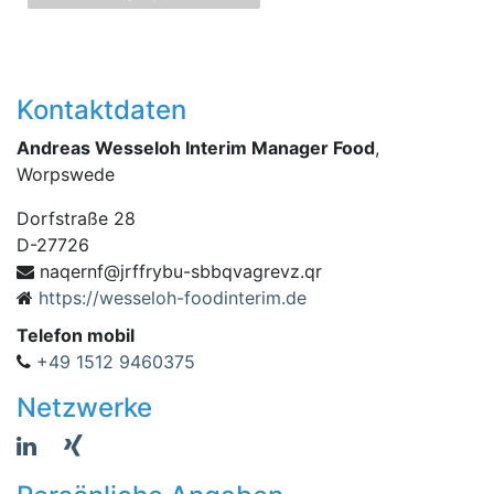
Kontaktdaten
Andreas Wesseloh Interim Manager Food
,
Worpswede
Dorfstraße 28
D
-
27726
bs-ubyrffrj@fnreqan
rq.zvergavqb
https://wesseloh-foodinterim.de
Telefon mobil
+49 1512 9460375
Netzwerke