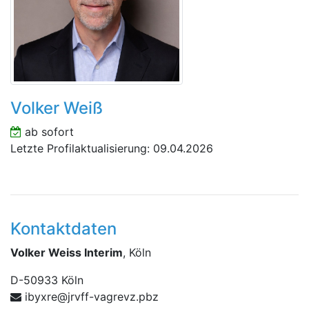
Volker Weiß
ab sofort
Letzte Profilaktualisierung: 09.04.2026
Kontaktdaten
Volker Weiss Interim
, Köln
D
-
50933
Köln
gav-ffvrj@erxybi
zbp.zver