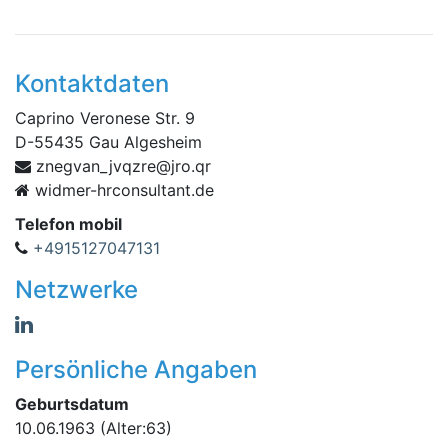
Kontaktdaten
Caprino Veronese Str. 9
D
-
55435
Gau Algesheim
z
rq.orj@erzqvj_navgen
widmer-hrconsultant.de
Telefon mobil
+4915127047131
Netzwerke
Persönliche Angaben
Geburtsdatum
10.06.1963
(Alter:63)