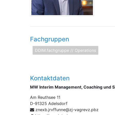
Fachgruppen
DDIM.fachgruppe // Operations
Kontaktdaten
MW Interim Management, Coaching und Su
Am Reuthsee 11
D
-
91325
Adelsdorf
z
zbp.zvergav-jz@ennuffvrj.bxen