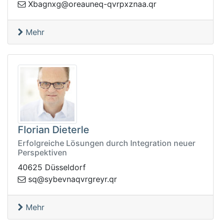
ro@gxngabX
rq.aanzxprvq-qenuae
Mehr
Florian Dieterle
Erfolgreiche Lösungen durch Integration neuer
Perspektiven
40625 Düsseldorf
rq.ryergrvqanvebys@qs
Mehr