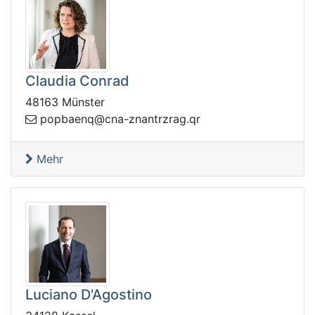
Claudia Conrad
48163 Münster
arzrtnanz-anc@qneabpop
rq.g
Mehr
Luciano D'Agostino