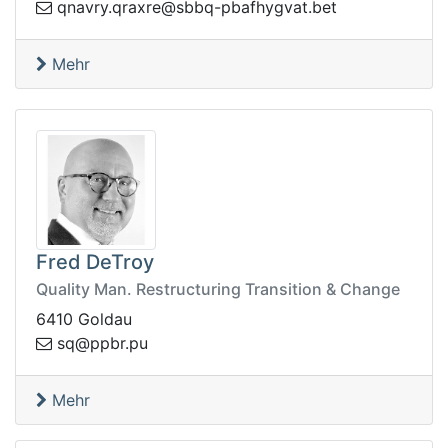
teb.tavgyhfabp-qbbs@erxarq.yrvanq
Mehr
Fred DeTroy
Quality Man. Restructuring Transition & Change
6410 Goldau
bpp@qs
up.r
Mehr