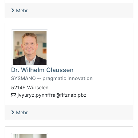
Mehr
Dr. Wilhelm Claussen
SYSMANO -- pragmatic innovation
52146 Würselen
vj
zbp.banzflf@arffhnyp.zyruy
Mehr