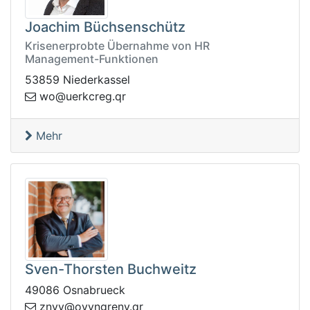
Joachim Büchsenschütz
Krisenerprobte Übernahme von HR
Management-Funktionen
53859 Niederkassel
eu@ow
rq.gerckr
Mehr
Sven-Thorsten Buchweitz
49086 Osnabrueck
rq.ynergnyvo@yvnz