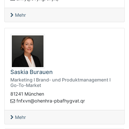
Mehr
Saskia Burauen
Marketing I Brand- und Produktmanagement I
Go-To-Market
81241 München
.tavgyhfabp-arhneho@nvxfnf
rq
Mehr