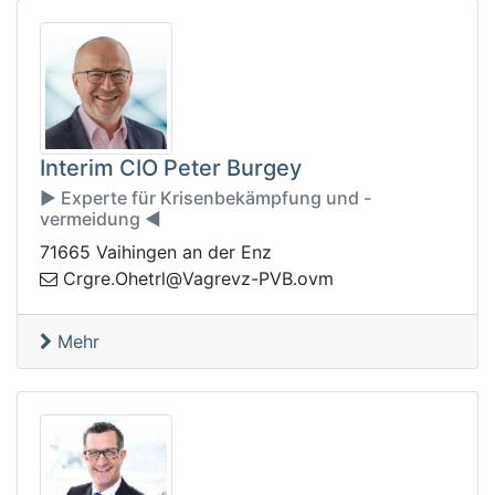
Interim CIO Peter Burgey
▶️ Experte für Krisenbekämpfung und -
vermeidung ◀️
71665 Vaihingen an der Enz
@lrtehO.ergrC
mvo.BVP-zvergaV
Mehr