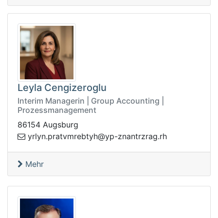
Leyla Cengizeroglu
Interim Managerin | Group Accounting |
Prozessmanagement
86154 Augsburg
.garzrtnanz-py@hytbermvtarp.nylry
hr
Mehr