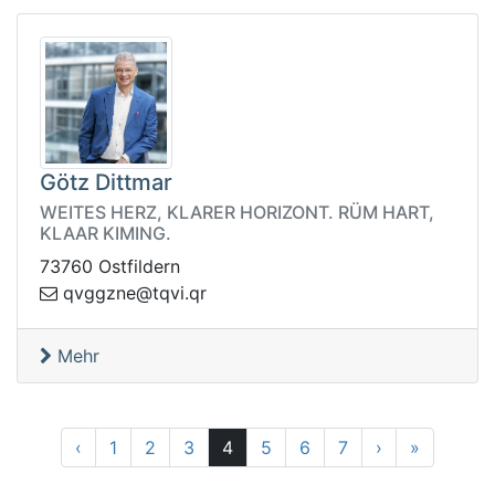
Götz Dittmar
WEITES HERZ, KLARER HORIZONT. RÜM HART,
KLAAR KIMING.
73760 Ostfildern
ggvq
rq.ivqt@enz
Mehr
Zurück
Vor
25
‹
1
2
3
4
5
6
7
›
»