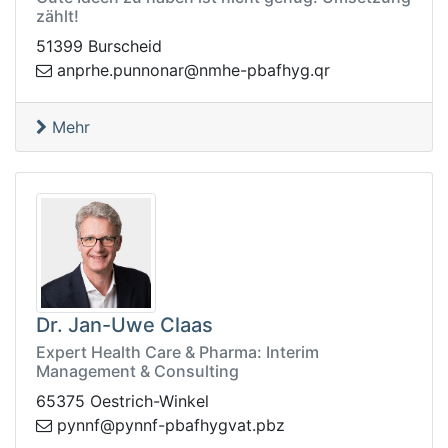
zählt!
51399 Burscheid
yhfabp-ehmn@ranonnup.ehrpna
rq.g
Mehr
Dr. Jan-Uwe Claas
Expert Health Care & Pharma: Interim
Management & Consulting
65375 Oestrich-Winkel
p
zbp.tavgyhfabp-fnnyp@fnny