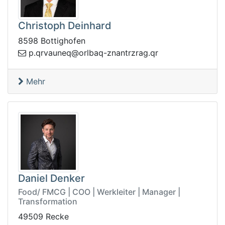
Christoph Deinhard
8598 Bottighofen
@qenuavrq.p
rq.garzrtnanz-qablro
Mehr
Daniel Denker
Food/ FMCG | COO | Werkleiter | Manager |
Transformation
49509 Recke