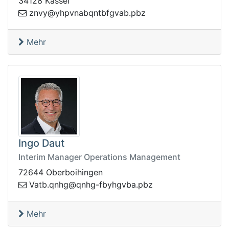
34128 Kassel
z
zbp.bavgfbtnqbanvphy@yvn
Mehr
Ingo Daut
Interim Manager Operations Management
72644 Oberboihingen
f-ghnq@ghnq.btaV
zbp.abvghyb
Mehr