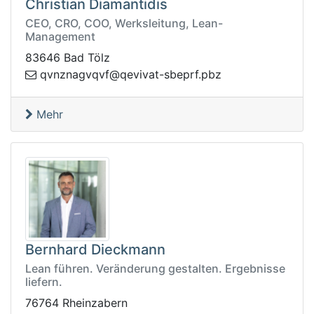
Christian Diamantidis
CEO, CRO, COO, Werksleitung, Lean-
Management
83646 Bad Tölz
q
zbp.frpebs-taviveq@fvqvganznv
Mehr
Bernhard Dieckmann
Lean führen. Veränderung gestalten. Ergebnisse
liefern.
76764 Rheinzabern