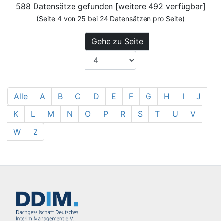
588 Datensätze gefunden [weitere 492 verfügbar]
(Seite 4 von 25 bei 24 Datensätzen pro Seite)
Gehe zu Seite
Alle
A
B
C
D
E
F
G
H
I
J
K
L
M
N
O
P
R
S
T
U
V
W
Z