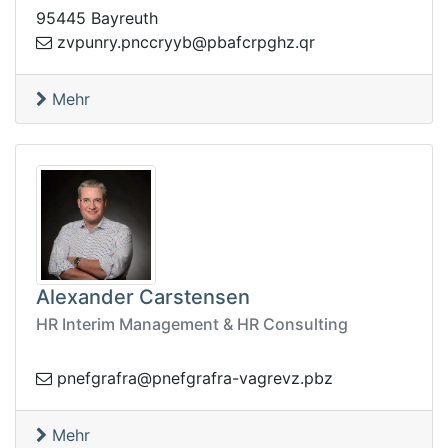
95445 Bayreuth
abp@byyrccnp.yrnupvz
rq.zhgprcf
Mehr
Alexander Carstensen
HR Interim Management & HR Consulting
av-arfargfenp@arfargfenp
zbp.zverg
Mehr