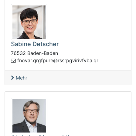
Sabine Detscher
76532 Baden-Baden
rq.ravonf
rq.abvfvirivgprssr@erupfg
Mehr