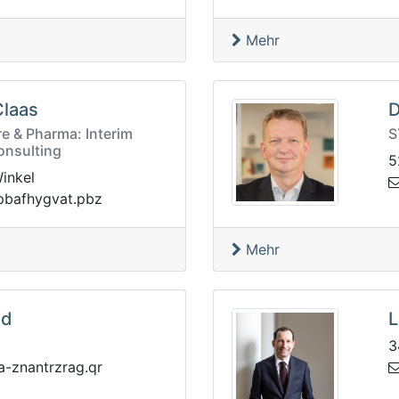
Mehr
Claas
D
e & Pharma: Interim
S
nsulting
5
inkel
zbp.tavgyhfabp
Mehr
ad
L
3
eabpop
rq.garzrt