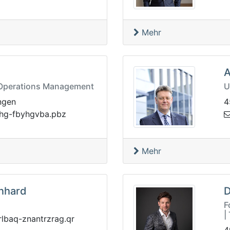
Mehr
A
 Operations Management
U
ngen
4
btaV
zbp.abvghyb
Mehr
inhard
D
F
|
zrtnanz-qablro@qen