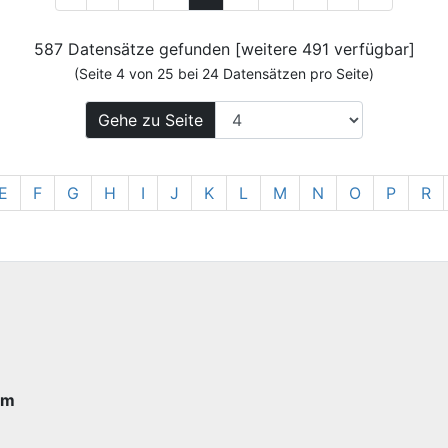
587 Datensätze gefunden [weitere 491 verfügbar]
(Seite 4 von 25 bei 24 Datensätzen pro Seite)
Gehe zu Seite
E
F
G
H
I
J
K
L
M
N
O
P
R
im