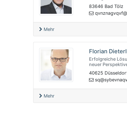
83646 Bad Tölz
vganznvq
zbp.
Mehr
Florian Dieter
Erfolgreiche Lös
neuer Perspektiv
40625 Düsseldor
bys@qs
rq.rye
Mehr