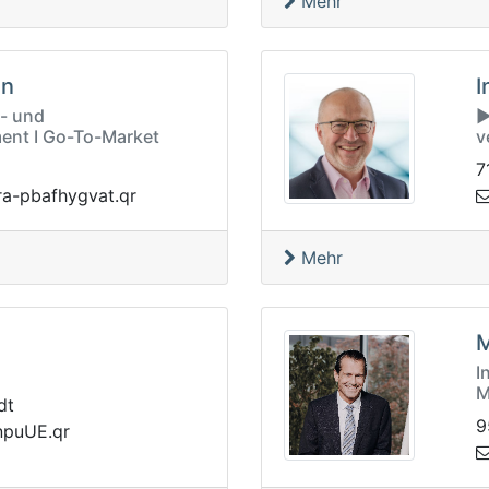
Mehr
en
I
d- und
▶
nt I Go-To-Market
v
7
@nvxfnf
rq.tavgyh
Mehr
M
I
M
dt
9
nsavr@rw