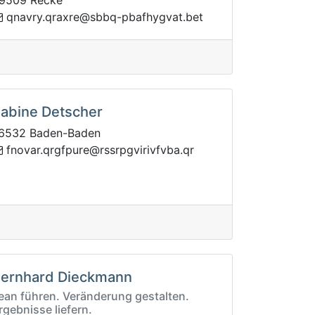
9509 Recke
bp-qbbs@erxarq.yrvanq
teb.tavgyhfa
abine Detscher
6532 Baden-Baden
r@erupfgrq.ravonf
rq.abvfvirivgprss
ernhard Dieckmann
ean führen. Veränderung gestalten.
rgebnisse liefern.