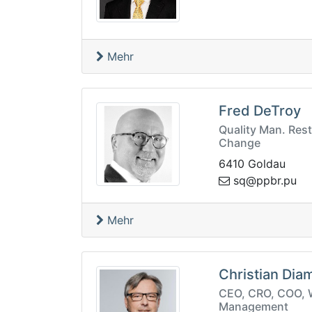
Mehr
Fred DeTroy
Quality Man. Rest
Change
6410 Goldau
rbpp@qs
up.
Mehr
Christian Dia
CEO, CRO, COO, W
Management