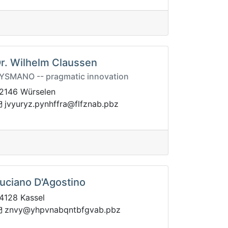
r. Wilhelm Claussen
YSMANO -- pragmatic innovation
2146 Würselen
.banzflf@arffhnyp.zyruyvj
zbp
uciano D'Agostino
4128 Kassel
btnqbanvphy@yvnz
zbp.bavgf