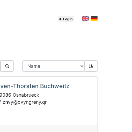
Login
ven-Thorsten Buchweitz
9086 Osnabrueck
nergnyvo@yvnz
rq.y