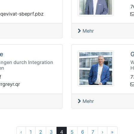
7
frpebs-taviveq@fvq
Mehr
le
G
ungen durch Integration
W
en
H
f
7
rgrvqanve
Mehr
Zurück
Vor
25
‹
1
2
3
4
5
6
7
›
»