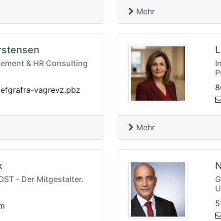
Mehr
rstensen
L
gement & HR Consulting
I
P
8
rfargfenp
zbp.zvergav
Mehr
k
N
T - Der Mitgestalter.
G
U
5
nz