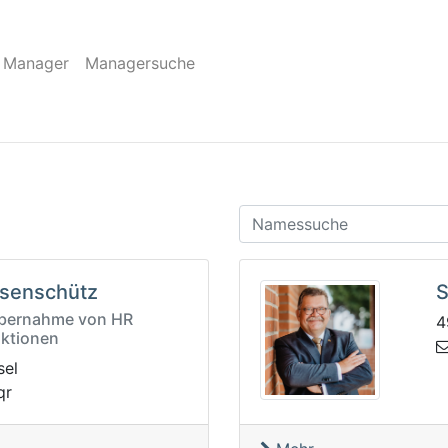
 Manager
Managersuche
senschütz
S
Übernahme von HR
4
ktionen
sel
rc