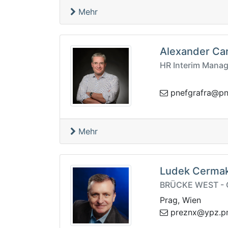
Mehr
Alexander Ca
HR Interim Mana
-arfargfenp@a
Mehr
Ludek Cerma
BRÜCKE WEST - OS
Prag, Wien
erp
mp.zpy@x