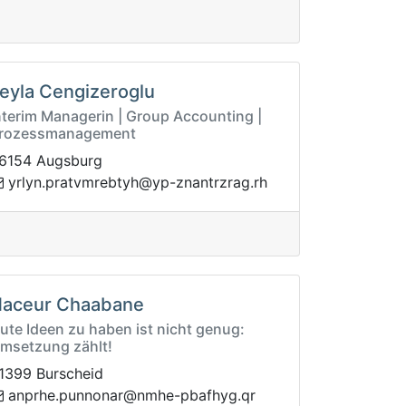
eyla Cengizeroglu
nterim Managerin | Group Accounting |
rozessmanagement
6154 Augsburg
py@hytbermvtarp.nylry
hr.garzrtnanz-
aceur Chaabane
ute Ideen zu haben ist nicht genug:
msetzung zählt!
1399 Burscheid
anonnup.ehrpna
rq.gyhfabp-ehmn@r