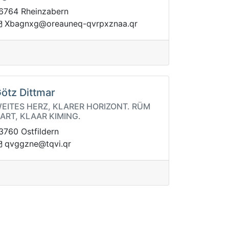
6764 Rheinzabern
qenuaero@gxngabX
rq.aanzxprvq-
ötz Dittmar
EITES HERZ, KLARER HORIZONT. RÜM
ART, KLAAR KIMING.
3760 Ostfildern
rq.ivqt@enzggvq