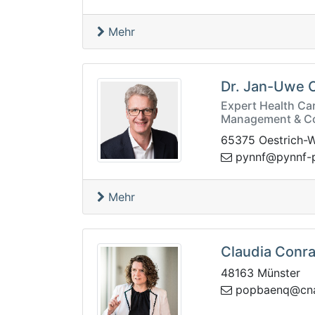
Mehr
Dr. Jan-Uwe 
Expert Health Car
Management & Co
65375 Oestrich-W
-fnnyp@fnnyp
Mehr
Claudia Conr
48163 Münster
nanz-anc@qn