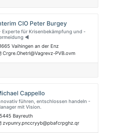
nterim CIO Peter Burgey
️ Experte für Krisenbekämpfung und -
ermeidung ◀️
1665 Vaihingen an der Enz
C
mvo.BVP-zvergaV@lrtehO.ergr
ichael Cappello
nnovativ führen, entschlossen handeln -
anager mit Vision.
5445 Bayreuth
cfabp@byyrccnp.yrnupvz
rq.zhgpr