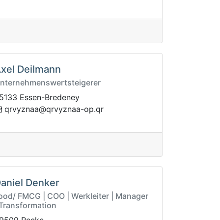
xel Deilmann
nternehmenswertsteigerer
5133 Essen-Bredeney
zyvrq@aanzyvrq
rq.po-aan
aniel Denker
ood/ FMCG | COO | Werkleiter | Manager
 Transformation