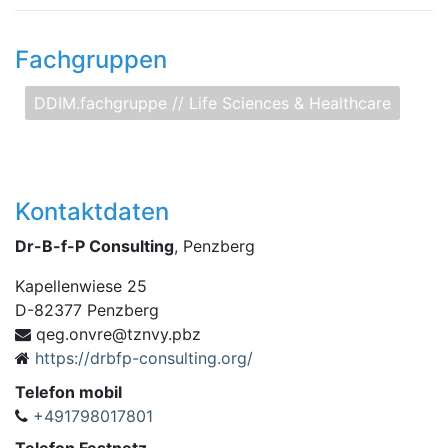
Fachgruppen
DDIM.fachgruppe // Life Sciences & Healthcare
Kontaktdaten
Dr-B-f-P Consulting
, Penzberg
Kapellenwiese 25
D
-
82377
Penzberg
q
zbp.yvnzt@ervno.ge
https://drbfp-consulting.org/
Telefon mobil
+491798017801