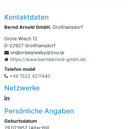
Kontaktdaten
Bernd Arnold GmbH
, Großhansdorf
Grote Wisch 12
D
-
22927
Großhansdorf
ztqybaenqaero@no
rq.uo
https://www.berndarnold-gmbh.de
Telefon mobil
+49 1522 4211440
Netzwerke
Persönliche Angaben
Geburtsdatum
29.07.1957
(Alter:69)