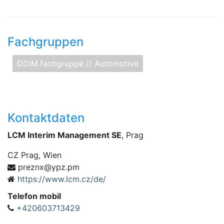
Fachgruppen
DDIM.fachgruppe // Automotive
Kontaktdaten
LCM Interim Management SE
, Prag
CZ
Prag, Wien
p
mp.zpy@xnzer
https://www.lcm.cz/de/
Telefon mobil
+420603713429