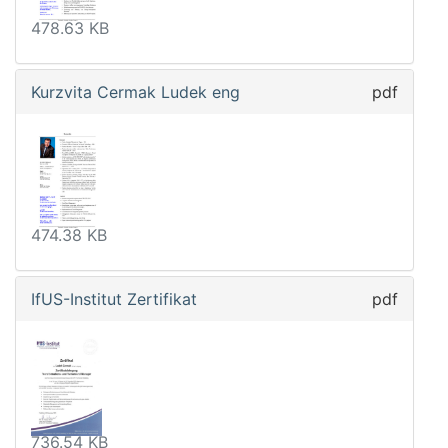
478.63 KB
Kurzvita Cermak Ludek eng
pdf
474.38 KB
IfUS-Institut Zertifikat
pdf
736.54 KB