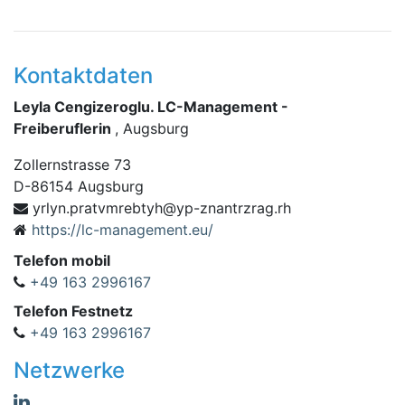
Kontaktdaten
Leyla Cengizeroglu. LC-Management -
Freiberuflerin
, Augsburg
Zollernstrasse 73
D
-
86154
Augsburg
hr.garzrtnanz-py@hytbermvtarp.nylry
https://lc-management.eu/
Telefon mobil
+49 163 2996167
Telefon Festnetz
+49 163 2996167
Netzwerke