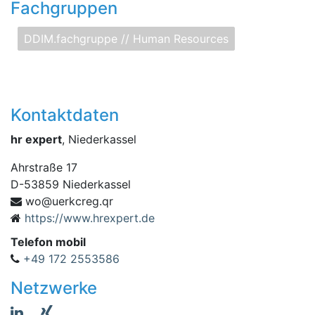
Fachgruppen
DDIM.fachgruppe // Human Resources
Kontaktdaten
hr expert
, Niederkassel
Ahrstraße 17
D
-
53859
Niederkassel
.gerckreu@ow
rq
https://www.hrexpert.de
Telefon mobil
+49 172 2553586
Netzwerke