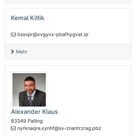
Kemal Kitlik
@rpvssb
rq.tavgyhfabp-xvygvx
Mehr
Alexander Klaus
83349 Palling
yn
zbp.garzrtnanz-vs@fhnyx.erqankr