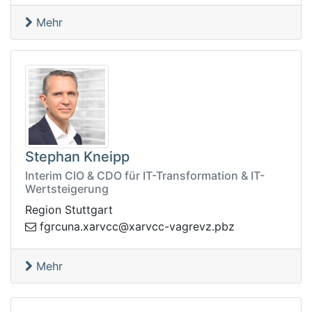
Mehr
Stephan Kneipp
Interim CIO & CDO für IT-Transformation & IT-
Wertsteigerung
Region Stuttgart
rgav-ccvrax@ccvrax.anucrgf
zbp.zve
Mehr