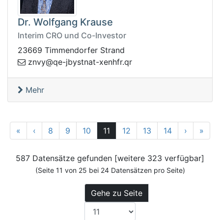
Dr. Wolfgang Krause
Interim CRO und Co-Investor
23669 Timmendorfer Strand
z
rq.rfhnex-tantsybj-eq@yvn
Mehr
1
Zurück
Vor
25
«
‹
8
9
10
11
12
13
14
›
»
587 Datensätze gefunden [weitere 323 verfügbar]
(Seite 11 von 25 bei 24 Datensätzen pro Seite)
Gehe zu Seite