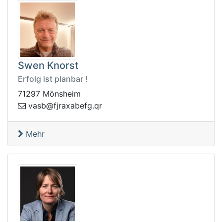
Swen Knorst
Erfolg ist planbar !
71297 Mönsheim
sav
rq.gfebaxarjf@b
Mehr