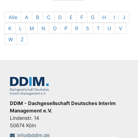
Alle
A
B
C
D
E
F
G
H
I
J
K
L
M
N
O
P
R
S
T
U
V
W
Z
DDIM - Dachgesellschaft Deutsches Interim
Management e.V.
Lindenstr. 14
50674 Köln
info@ddim.de