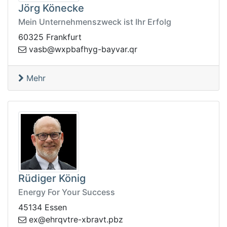
Jörg Könecke
Mein Unternehmenszweck ist Ihr Erfolg
60325 Frankfurt
ravyab-gyhfabpxw@bsav
rq.
Mehr
Rüdiger König
Energy For Your Success
45134 Essen
e
zbp.tvarbx-ertvqrhe@x