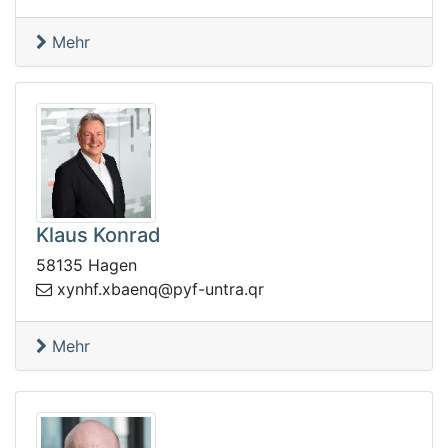
Mehr
Klaus Konrad
58135 Hagen
tnu-fyp@qneabx.fhnyx
rq.ar
Mehr