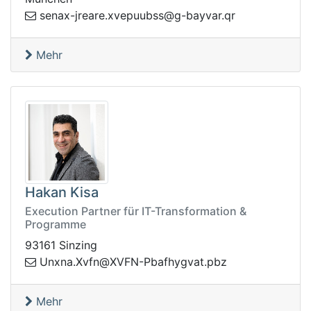
g@ssbuupevx.eraerj-xanes
rq.ravyab-
Mehr
Hakan Kisa
Execution Partner für IT-Transformation &
Programme
93161 Sinzing
vgyhfabP-NFVX@nfvX.anxnU
zbp.ta
Mehr