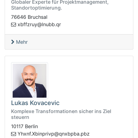
Globaler Experte für Projektmanagement,
Standortoptimierung.
76646 Bruchsal
l@yurzffbx
rq.bbun
Mehr
Lukas Kovacevic
Komplexe Transformationen sicher ins Ziel
steuern
10117 Berlin
@pvirpnibX.fnxhY
zbp.abpbxnq