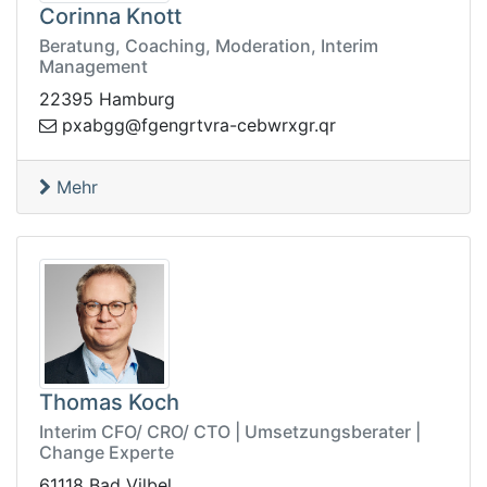
Corinna Knott
Beratung, Coaching, Moderation, Interim
Management
22395 Hamburg
gbaxp
rq.rgxrwbec-arvtrgnegf@g
Mehr
Thomas Koch
Interim CFO/ CRO/ CTO | Umsetzungsberater |
Change Experte
61118 Bad Vilbel