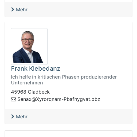
Mehr
Frank Klebedanz
Ich helfe in kritischen Phasen produzierender
Unternehmen
45968 Gladbeck
bp.tavgyhfabP-manqroryX@xaneS
z
Mehr