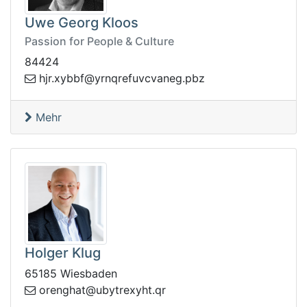
Uwe Georg Kloos
Passion for People & Culture
84424
zbp.genavcvuferqnry@fbbyx.rjh
Mehr
Holger Klug
65185 Wiesbaden
yxertybu@tahgnero
rq.th