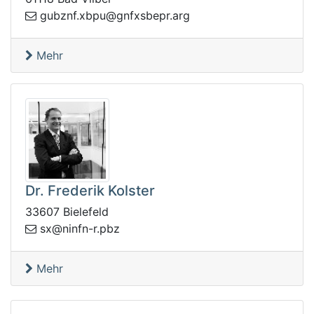
bsxfng@upbx.fnzbug
gra.rpe
Mehr
Dr. Frederik Kolster
33607 Bielefeld
s
zbp.r-nfnin@x
Mehr