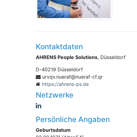
Kontaktdaten
AHRENS People Solutions
, Düsseldorf
D
-
40219
Düsseldorf
eun@fareun.vqvru
rq.fc-far
https://ahrens-ps.de
Netzwerke
Persönliche Angaben
Geburtsdatum