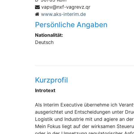
av
rq.zvergav-fxn@vp
www.aks-interim.de
Persönliche Angaben
Nationalität:
Deutsch
Kurzprofil
Introtext
Als Interim Executive übernehme ich Veran
ausgerichtet und Entscheidungen unter Dru
Logistik und Industrie mit und agiere an der
Mein Fokus liegt auf der wirksamen Steuerun
oder in der Umsetzung regulatorischer Anf