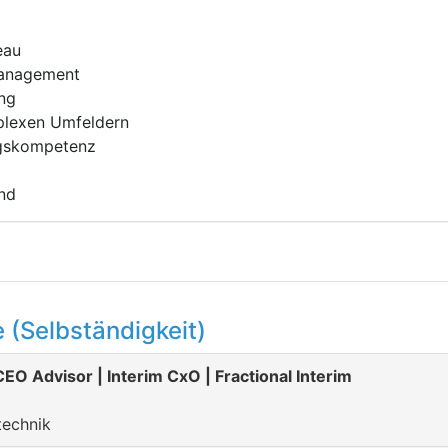
eau
Management
ng
mplexen Umfeldern
ngskompetenz
nd
 (Selbständigkeit)
EO Advisor | Interim CxO | Fractional Interim
technik