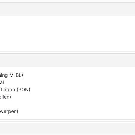
ning M-BL)
al
tiation (PON)
llen)
twerpen)