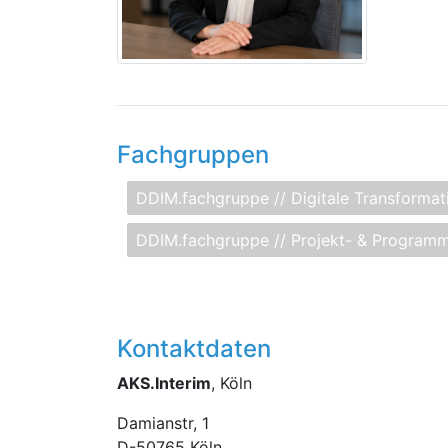
Fachgruppen
DDIM.fachgruppe // Digitale Transformat
DDIM.fachgruppe // Projekt- & Progra
Kontaktdaten
AKS.Interim
, Köln
Damianstr, 1
D
-
50765
Köln