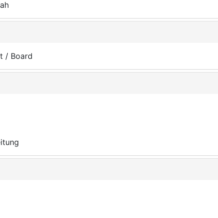
nah
t / Board
eitung