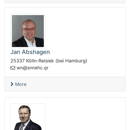
Jan Abshagen
25337 Kölln-Reisiek (bei Hamburg)
ns@nw
rq.chen
More