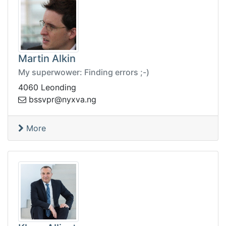
Martin Alkin
My superwower: Finding errors ;-)
4060 Leonding
yn@rpvssb
gn.avx
More