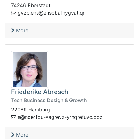
74246 Eberstadt
vgyhfabpshe@she.bzvg
rq.ta
More
Friederike Abresch
Tech Business Design & Growth
22089 Hamburg
cvuferqnry-zvergav-upfreon@s
zbp.
More