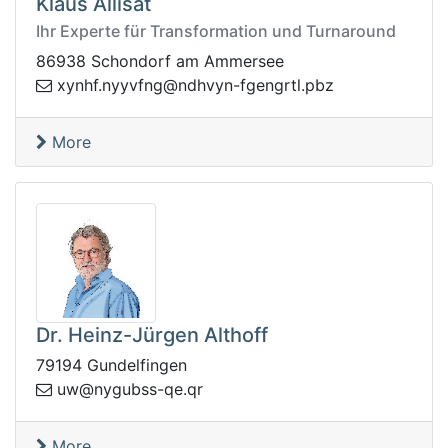
Klaus Allisat
Ihr Experte für Transformation und Turnaround
86938 Schondorf am Ammersee
hdn@gnfvyyn.fhnyx
zbp.ltrgnegf-nyv
More
Dr. Heinz-Jürgen Althoff
79194 Gundelfingen
sbugyn@wu
rq.eq-s
More