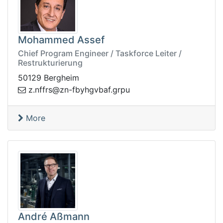
Mohammed Assef
Chief Program Engineer / Taskforce Leiter /
Restrukturierung
50129 Bergheim
f-nz@srffn.z
uprg.fabvghyb
More
André Aßmann