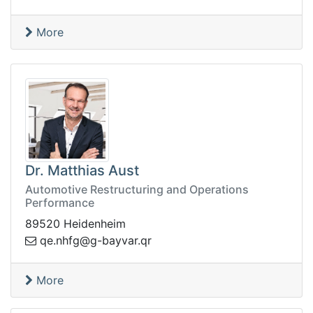
More
Dr. Matthias Aust
Automotive Restructuring and Operations
Performance
89520 Heidenheim
b-g@gfhn.eq
rq.ravya
More