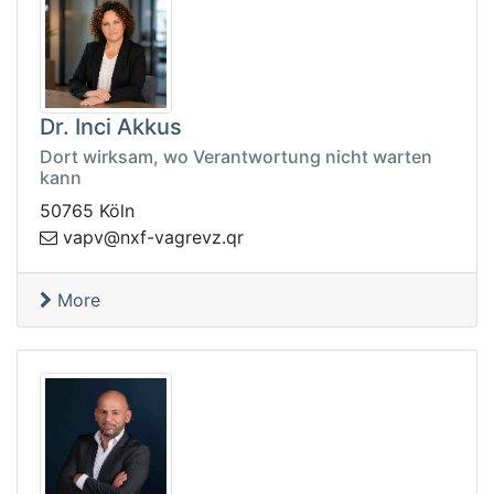
Dr. Inci Akkus
Dort wirksam, wo Verantwortung nicht warten
kann
50765 Köln
vpav
rq.zvergav-fxn@
More