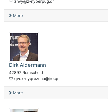
vnz
rq.gupreoyn-z@y
More
Dirk Aldermann
42897 Remscheid
q.orj@aanzerqyn-xevq
r
More