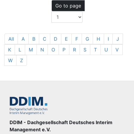
Go to page
All
A
B
C
D
E
F
G
H
I
J
K
L
M
N
O
P
R
S
T
U
V
W
Z
DDIM - Dachgesellschaft Deutsches Interim
Management e.V.