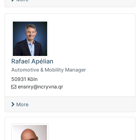
Rafael Apélian
Automotive & Mobility Manager
50931 Köln
ne
rq.anvyrcn@yrns
More