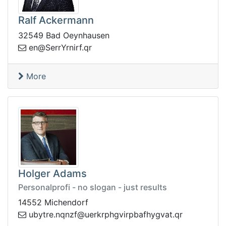
Ralf Ackermann
32549 Bad Oeynhausen
S@ne
rq.frinrYrre
More
Holger Adams
Personalprofi - no slogan - just results
14552 Michendorf
tybu
rq.tavgyhfabprivghprkreu@fznqn.er