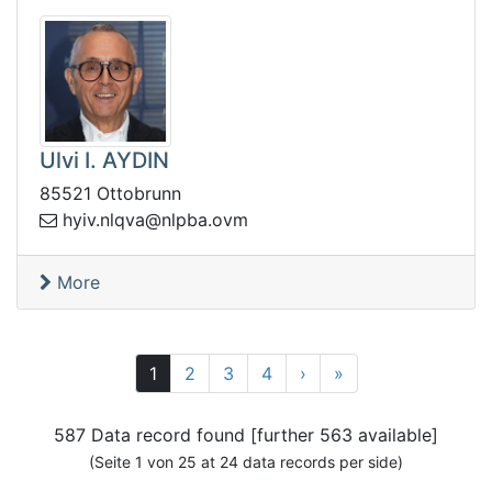
Ulvi I. AYDIN
85521 Ottobrunn
bpln@avqln.viyh
mvo.a
More
Next
25
1
2
3
4
›
»
587 Data record found [further 563 available]
(Seite 1 von 25 at 24 data records per side)