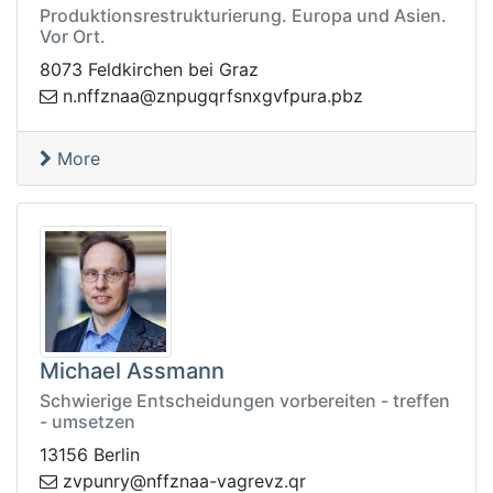
Produktionsrestrukturierung. Europa und Asien.
Vor Ort.
8073 Feldkirchen bei Graz
nz@aanzffn.n
zbp.arupfvgxnsfrqgup
More
Michael Assmann
Schwierige Entscheidungen vorbereiten - treffen
- umsetzen
13156 Berlin
av-aanzffn@yrnupvz
rq.zverg