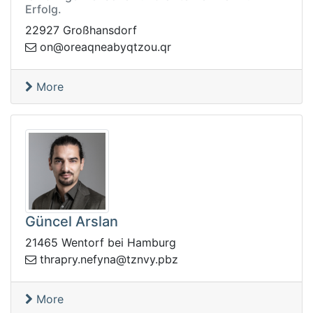
Erfolg.
22927 Großhansdorf
q.uoztqybaenqaero@no
r
More
Güncel Arslan
21465 Wentorf bei Hamburg
parht
zbp.yvnzt@anyfen.yr
More