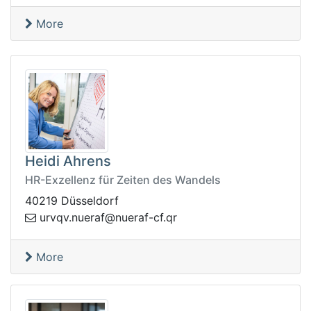
More
Heidi Ahrens
HR-Exzellenz für Zeiten des Wandels
40219 Düsseldorf
vqvru
rq.fc-fareun@fareun.
More