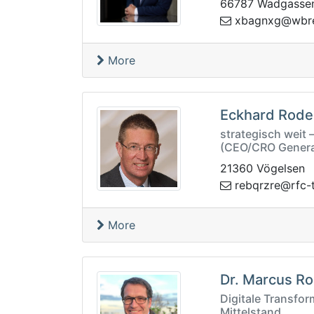
66787 Wadgasse
bw@gxngabx
r
More
Eckhard Rod
strategisch weit 
(CEO/CRO Genera
21360 Vögelsen
zt-cfr@erzrqb
More
Dr. Marcus R
Digitale Transfor
Mittelstand