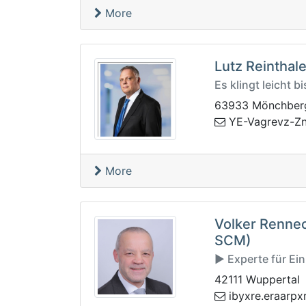
More
Lutz Reinthale
Es klingt leicht b
63933 Mönchber
q.ravyab-g@ga
More
Volker Renne
SCM)
► Experte für Ei
42111 Wuppertal
ab-g@sebqarxp