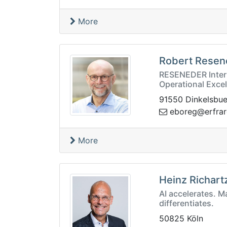
More
Robert Resen
RESENEDER Interi
Operational Exce
91550 Dinkelsbue
bp.erqrarfre@
More
Heinz Richart
AI accelerates. M
differentiates.
50825 Köln