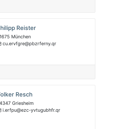
hilipp Reister
1675 München
frzbp@ergfvre.uc
rq.ynre
olker Resch
4347 Griesheim
.rfhbugutvy-cze@upfre.i
rq