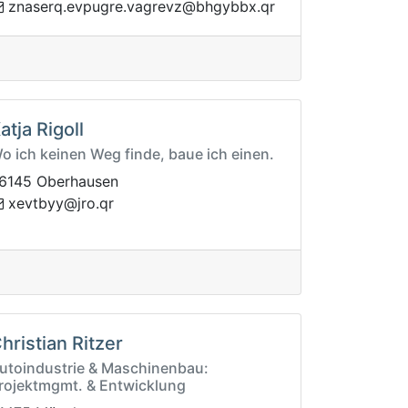
vergav.ergupve.qresanz
rq.xbbyghb@z
atja Rigoll
o ich keinen Weg finde, baue ich einen.
6145 Oberhausen
tvex
rq.orj@yyb
hristian Ritzer
utoindustrie & Maschinenbau:
rojektmgmt. & Entwicklung