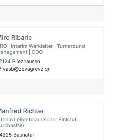
iro Ribaric
RO | Interim Werkleiter | Turnaround
anagement | COO
2124 Pliezhausen
sav
rq.zvergavez@b
anfred Richter
nterim Leiter technischer Einkauf,
urchasING
4225 Baunatal