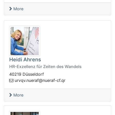
More
Heidi Ahrens
HR-Exzellenz für Zeiten des Wandels
40219 Düsseldorf
areun.vqvru
rq.fc-fareun@f
More