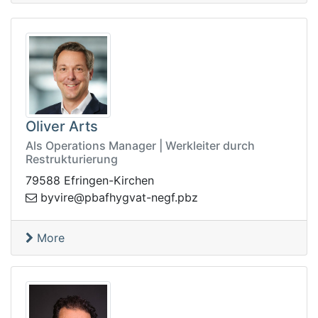
Oliver Arts
Als Operations Manager | Werkleiter durch
Restrukturierung
79588 Efringen-Kirchen
rivyb
zbp.fgen-tavgyhfabp@e
More