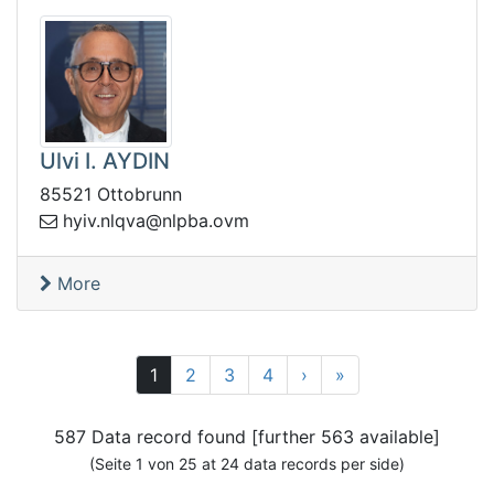
Ulvi I. AYDIN
85521 Ottobrunn
.viyh
mvo.abpln@avqln
More
Next
25
1
2
3
4
›
»
587 Data record found [further 563 available]
(Seite 1 von 25 at 24 data records per side)