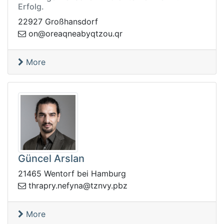
Erfolg.
22927 Großhansdorf
aero@no
rq.uoztqybaenq
More
Güncel Arslan
21465 Wentorf bei Hamburg
en.yrparht
zbp.yvnzt@anyf
More