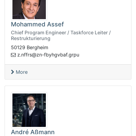
Mohammed Assef
Chief Program Engineer / Taskforce Leiter /
Restrukturierung
50129 Bergheim
rffn.z
uprg.fabvghybf-nz@s
More
André Aßmann