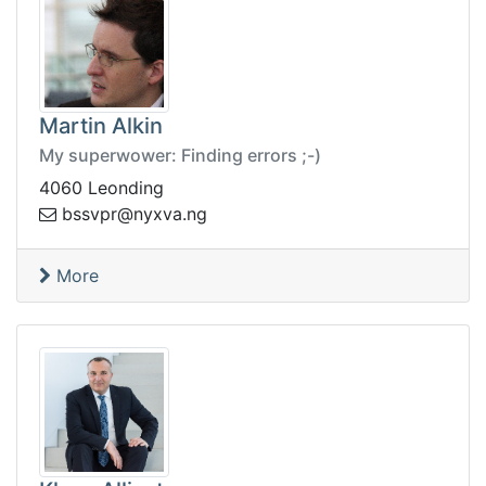
Martin Alkin
My superwower: Finding errors ;-)
4060 Leonding
.avxyn@rpvssb
gn
More