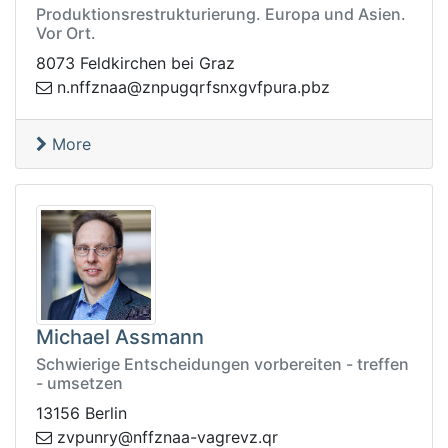
Produktionsrestrukturierung. Europa und Asien.
Vor Ort.
8073 Feldkirchen bei Graz
upnz@aanzffn.n
zbp.arupfvgxnsfrqg
More
Michael Assmann
Schwierige Entscheidungen vorbereiten - treffen
- umsetzen
13156 Berlin
-aanzffn@yrnupvz
rq.zvergav