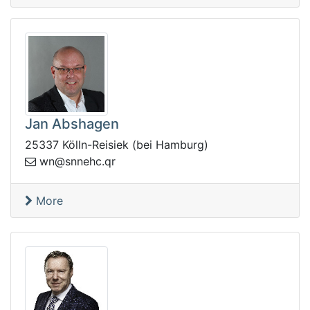
Jan Abshagen
25337 Kölln-Reisiek (bei Hamburg)
@nw
rq.chenns
More