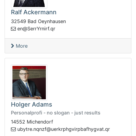
Ralf Ackermann
32549 Bad Oeynhausen
frinrYrreS@ne
rq.
More
Holger Adams
Personalprofi - no slogan - just results
14552 Michendorf
rq.tavgyhfabprivghprkreu@fznqn.ertybu