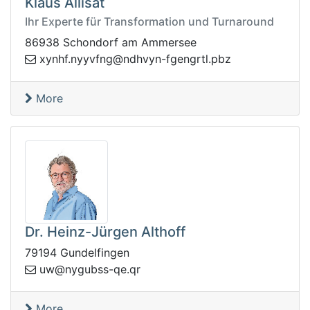
Klaus Allisat
Ihr Experte für Transformation und Turnaround
86938 Schondorf am Ammersee
fvyyn.fhnyx
zbp.ltrgnegf-nyvhdn@gn
More
Dr. Heinz-Jürgen Althoff
79194 Gundelfingen
-ssbugyn@wu
rq.eq
More