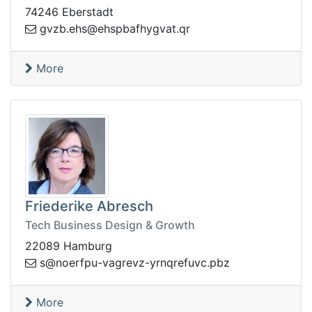
74246 Eberstadt
g
rq.tavgyhfabpshe@she.bzv
More
Friederike Abresch
Tech Business Design & Growth
22089 Hamburg
freon@s
zbp.cvuferqnry-zvergav-up
More