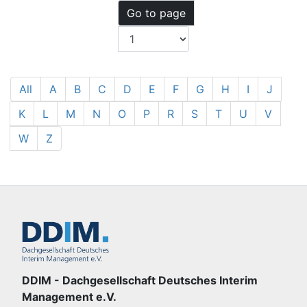
Go to page
All
A
B
C
D
E
F
G
H
I
J
K
L
M
N
O
P
R
S
T
U
V
W
Z
DDIM - Dachgesellschaft Deutsches Interim
Management e.V.