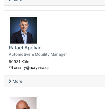
Rafael Apélian
Automotive & Mobility Manager
50931 Köln
vyrcn@yrnsne
rq.an
More