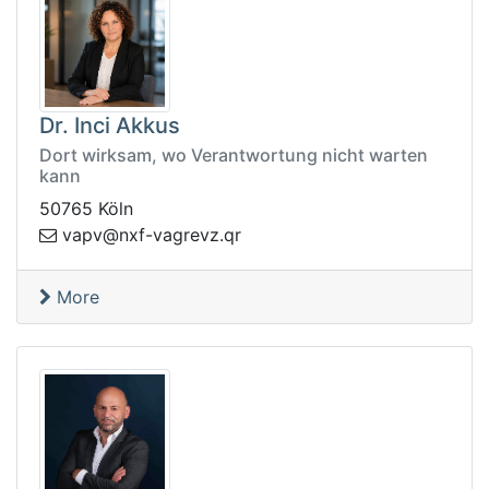
Dr. Inci Akkus
Dort wirksam, wo Verantwortung nicht warten
kann
50765 Köln
pav
rq.zvergav-fxn@v
More