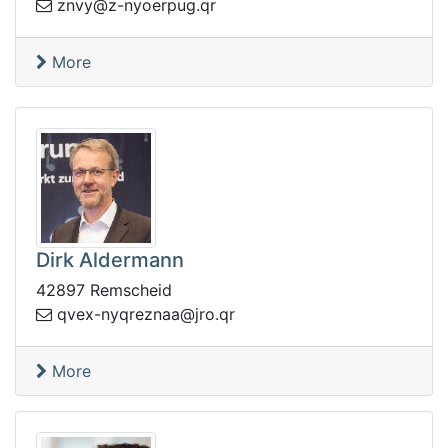
z@yvnz
rq.gupreoyn-
More
Dirk Aldermann
42897 Remscheid
aanzerqyn-xevq
rq.orj@
More