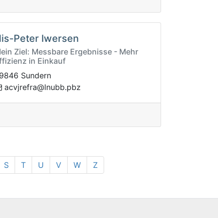
is-Peter Iwersen
ein Ziel: Messbare Ergebnisse - Mehr
ffizienz in Einkauf
9846 Sundern
erjvca
zbp.bbunl@arf
S
T
U
V
W
Z