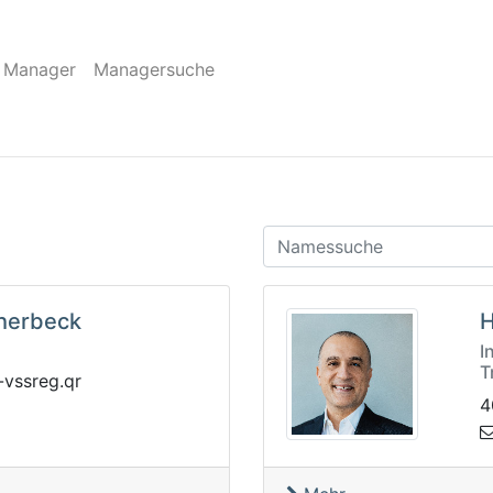
 Manager
Managersuche
cherbeck
H
I
T
-nvyhw@by
4