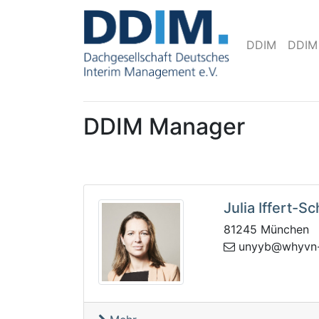
DDIM
DDIM
DDIM Manager
Julia Iffert-S
81245 München
ynu
rq.gerssv