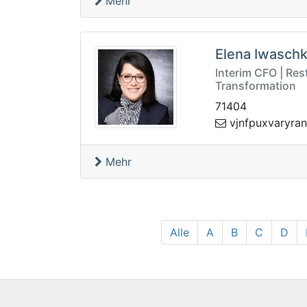
Mehr
Elena Iwaschk
Interim CFO | Rest
Transformation
71404
avxupfnjv
zbp.
Mehr
Alle
A
B
C
D