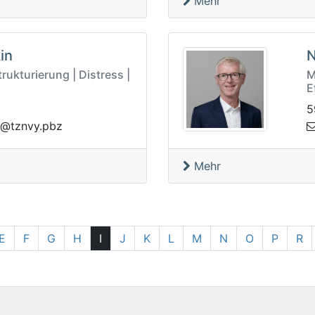
Mehr
in
N
rukturierung | Distress |
M
E
5
yvnzt@naryr
Mehr
E
F
G
H
I
J
K
L
M
N
O
P
R