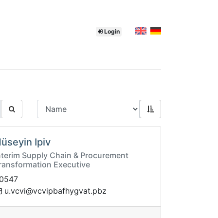
Login
üseyin Ipiv
nterim Supply Chain & Procurement
ransformation Executive
0547
avgyhfabpivcv@ivcv.u
zbp.t