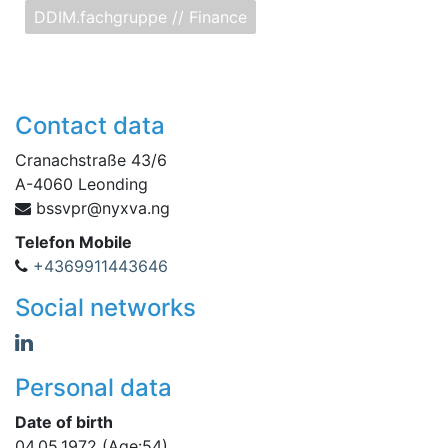
DDIM.fachgruppe // Finance
Contact data
Cranachstraße 43/6
A
-
4060
Leonding
.avxyn@rpvssb
gn
Telefon Mobile
+4369911443646
Social networks
Personal data
Date of birth
04.05.1972
(Age:54)