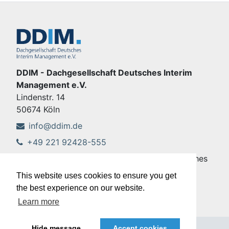
DDIM - Dachgesellschaft Deutsches Interim
Management e.V.
Lindenstr. 14
50674 Köln
info@ddim.de
+49 221 92428-555
Copyright © DDIM - Dachgesellschaft Deutsches
Interim Management e.V.
This website uses cookies to ensure you get
Imprint
|
Privacy policy
the best experience on our website.
Learn more
Hide message
Accept cookies