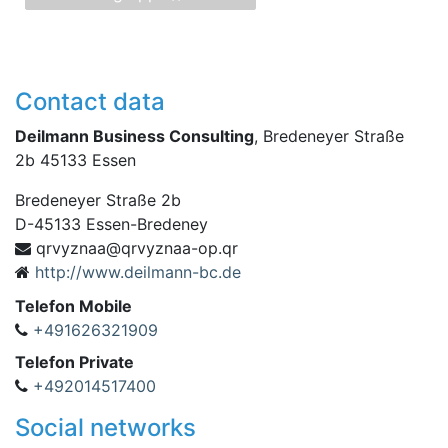
Contact data
Deilmann Business Consulting
, Bredeneyer Straße
2b 45133 Essen
Bredeneyer Straße 2b
D
-
45133
Essen-Bredeney
yvrq@aanzyvrq
rq.po-aanz
http://www.deilmann-bc.de
Telefon Mobile
+491626321909
Telefon Private
+492014517400
Social networks